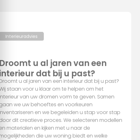
Interieuradvies
Droomt u al jaren van een
interieur dat bij u past?
Droomt u al jaren van een interieur dat bij u past?
Wij staan voor u klaar om te helpen om het
interieur van uw dromen vorm te geven. Samen
gaan we uw behoeftes en voorkeuren
Toestemming
Details
Over
inventariseren en we begeleiden u stap voor stap
door dit creatieve proces. We selecteren modellen
Deze website maakt gebruik van cookies
en materialen en kijken met u naar de
mogelijkheden die uw woning biedt en welke
We gebruiken cookies om content en advertenties te