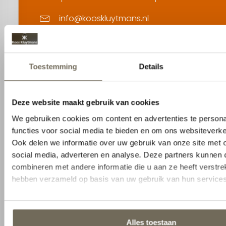
info@kooskluytmans.nl
+31 0 135284815
Pastoor van Beugenstraat 35, 5061 CR
Oisterwijk
Contact opnemen
1
2
Naam
Selecteer