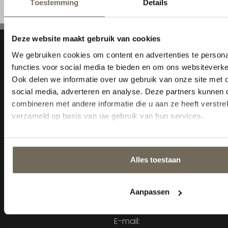
Navigatie
Home
Collectie
Advies
Merken
Acties
Outlet
Service
Informatie
Sitemap
KVK: 18035105
BTW nr: NL800343232B01
Cookiebeleid
Tel: 013-5284815
E-mail: