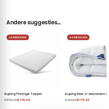
Andere suggesties…
AANBIEDING
AANBIEDING
Auping Prestige Topper
Auping Dew 4-seizoenen d
€
716,00
€
175,20
€
895,00
€
219,00
Toestemming
Details
Over