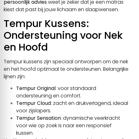
persoonlijk advies
weet je zeker dat je een matras
We gebruiken cookies om content en advertenties te
kiest dat past bij jouw lichaam en slaapwensen.
personaliseren, om functies voor social media te bieden
Tempur Kussens:
en om ons websiteverkeer te analyseren. Ook delen we
informatie over uw gebruik van onze site met onze
Ondersteuning voor Nek
partners voor social media, adverteren en analyse. Deze
partners kunnen deze gegevens combineren met andere
en Hoofd
informatie die u aan ze heeft verstrekt of die ze hebben
verzameld op basis van uw gebruik van hun services.
Tempur kussens zijn speciaal ontworpen om de nek
en het hoofd optimaal te ondersteunen. Belangrijke
lijnen zijn:
Alles toestaan
Tempur Original
: voor standaard
ondersteuning en comfort.
Aanpassen
Tempur Cloud
: zacht en drukverlagend, ideaal
voor zijslapers.
Tempur Sensation
: dynamische veerkracht
voor wie op zoek is naar een responsief
kussen.