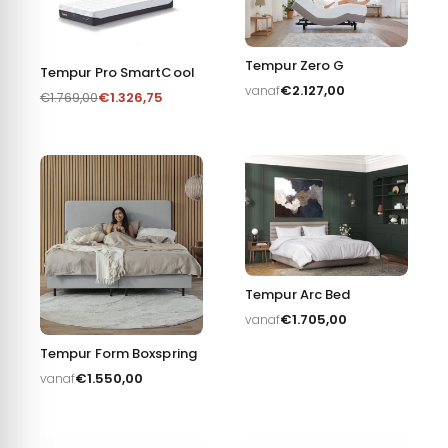
Tempur Zero G
Tempur Pro SmartCool
€
2.127,00
vanaf
€
1.326,75
€
1.769,00
Tempur Arc Bed
€
1.705,00
vanaf
Tempur Form Boxspring
€
1.550,00
vanaf