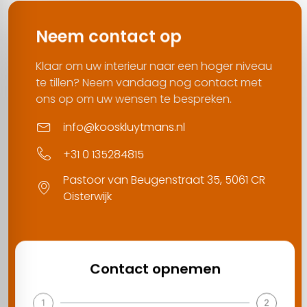
Neem contact op
Klaar om uw interieur naar een hoger niveau
te tillen? Neem vandaag nog contact met
ons op om uw wensen te bespreken.
info@kooskluytmans.nl
+31 0 135284815
Pastoor van Beugenstraat 35, 5061 CR
Oisterwijk
Contact opnemen
1
2