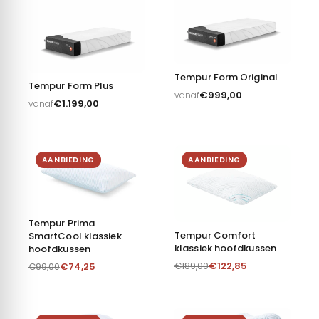
Tempur Form Original
Tempur Form Plus
€
999,00
vanaf
€
1.199,00
vanaf
AANBIEDING
AANBIEDING
Tempur Prima
Tempur Comfort
SmartCool klassiek
klassiek hoofdkussen
hoofdkussen
€
122,85
€
74,25
€
189,00
€
99,00