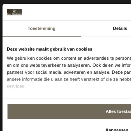
Navigatie
Home
Collectie
Advies
Merken
Acties
Outlet
Service
Informatie
Sitemap
KVK: 18035105
BTW nr: NL800343232B01
Cookiebeleid
Tel: 013-5284815
E-mail:
Info@kooskluytmans.nl
Openingstijden