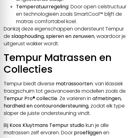
Temperatuurregeling
: Door open celstructuur
en technologieën zoals SmartCool™ blijft de
matras comfortabel koel.
Dankzij deze eigenschappen ondersteunt Tempur
de
slaaphouding, spieren en zenuwen
, waardoor je
uitgerust wakker wordt.
Tempur Matrassen en
Collecties
Tempur biedt diverse
matrassoorten
: van klassiek
traagschuim tot geavanceerde modellen zoals de
Tempur Pro® collectie
. Ze variëren in
afmetingen,
hardheid en contourondersteuning
, zodat elk type
Toestemming
Details
Over
slaper de juiste ondersteuning vindt.
Bij
Koos Kluytmans Tempur studio
kun je alle
matrassen zelf ervaren. Door
proefliggen
en
Deze website maakt gebruik van cookies