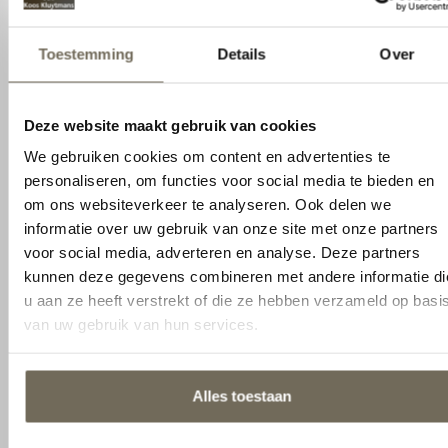
gebruiken dit ook in de
personaliseren, om functies voor social media te bieden en
productomschrijving
om ons websiteverkeer te analyseren. Ook delen we
informatie over uw gebruik van onze site met onze partners
Breedtematen
80 / 90 / 100 / 160 / 180 / 200 cm
voor social media, adverteren en analyse. Deze partners
Lengtematen
200 / 210 / 220 cm
kunnen deze gegevens combineren met andere informatie
die u aan ze heeft verstrekt of die ze hebben verzameld op
Extra maten
70×200 / 120×200 / 140×200 /
basis van uw gebruik van hun services.
140×210
Hardheden
Soft, Medium Firm of Firm
Alles toestaan
Productie
Geheel geproduceerd in
Denemarken
Aanpassen
Andere suggesties…