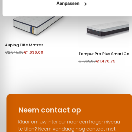
AANBIEDING
AANBIEDING
Auping Elite Matras
€
1.636,00
€
2.045,00
Tempur Pro Plus SmartCoo
€
1.476,75
€
1.969,00
Neem contact op
Klaar om uw interieur naar een hoger niveau
te tillen? Neem vandaag nog contact met