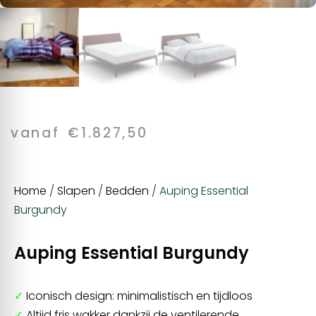
vanaf
€
1.827,50
Home
/
Slapen
/
Bedden
/ Auping Essential
Burgundy
Auping Essential Burgundy
✓
Iconisch design: minimalistisch en tijdloos
✓
Altijd fris wakker dankzij de ventilerende