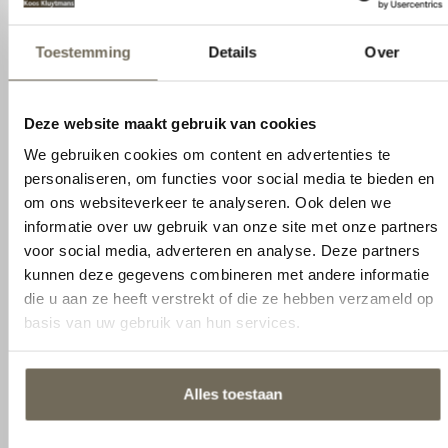
Toestemming
Details
Over
Specificaties
Productcategorie
Slapen
Deze website maakt gebruik van cookies
We gebruiken cookies om content en advertenties te
Merken
Auping
personaliseren, om functies voor social media te bieden en
Product
Bedmodel
om ons websiteverkeer te analyseren. Ook delen we
informatie over uw gebruik van onze site met onze partners
Breedte bed
80 / 90 / 100 / 120 / 140 / 160 / 180
voor social media, adverteren en analyse. Deze partners
/ 200
kunnen deze gegevens combineren met andere informatie
die u aan ze heeft verstrekt of die ze hebben verzameld op
Lengte bed
200 / 210 / 220
basis van uw gebruik van hun services.
Hoogte bed
Laag: 30 cm / met
ophoogpoten: + 7 cm
Alles toestaan
Kleur bedframe
Burgundy / +9 kleuren mogelijk
Hoofdbord
Geen / Hout / Gelakt /
Aanpassen