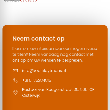
€
2.082,50
€
2.450,00
Neem contact op
Klaar om uw interieur naar een hoger niveau
te tillen? Neem vandaag nog contact met
ons op om uw wensen te bespreken.
info@kooskluytmans.nl
+31 0 135284815
Pastoor van Beugenstraat 35, 5061 CR
Oisterwijk