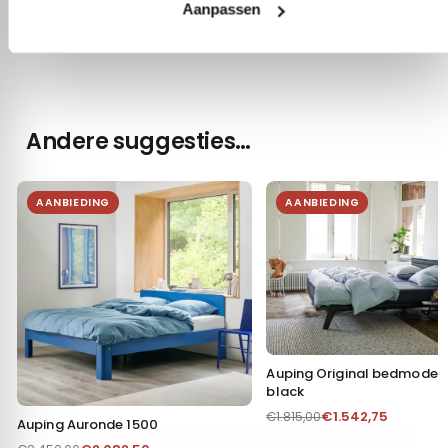
Gestoffeerd
Andere suggesties…
AANBIEDING
AANBIEDING
Auping Original bedmodel
black
€
1.542,75
€
1.815,00
Auping Auronde 1500