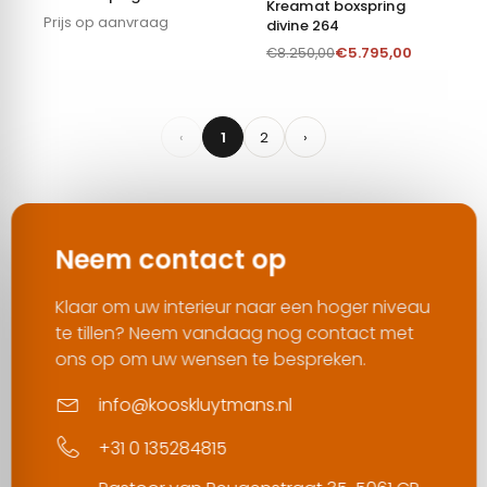
Kreamat boxspring
Prijs op aanvraag
divine 264
€
5.795,00
€
8.250,00
‹
1
2
›
Neem contact op
Klaar om uw interieur naar een hoger niveau
te tillen? Neem vandaag nog contact met
ons op om uw wensen te bespreken.
info@kooskluytmans.nl
+31 0 135284815