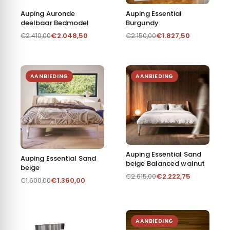
Auping Auronde
Auping Essential
deelbaar Bedmodel
Burgundy
€
2.048,50
€
1.827,50
€
2.410,00
€
2.150,00
AANBIEDING
AANBIEDING
Auping Essential Sand
Auping Essential Sand
beige Balanced walnut
beige
€
2.222,75
€
2.615,00
€
1.360,00
€
1.600,00
AANBIEDING