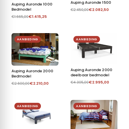
Auping Auronde 1500
Auping Auronde 1000
Bedmodel
€
2.082,50
€
2.450,00
€
1.415,25
€
1.665,00
AANBIEDING
AANBIEDING
Auping Auronde 2000
Auping Auronde 2000
deelbaar bedmodel
Bedmodel
€
2.995,00
€
4.305,00
€
2.210,00
€
2.600,00
AANBIEDING
AANBIEDING