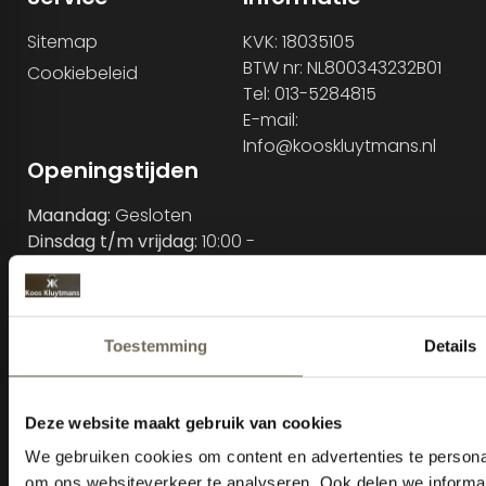
Sitemap
KVK: 18035105
BTW nr: NL800343232B01
Cookiebeleid
Tel: 013-5284815
E-mail:
Info@kooskluytmans.nl
Openingstijden
Maandag:
Gesloten
Dinsdag t/m vrijdag:
10:00 -
18:00 uur
Zaterdag:
10:00 - 17:00 uur
Zondag:
Gesloten m.u.v.
koopzondagen
Extra afspraak
mogelijkheden:
Maandag en Zondag:
13:00
- 17:00 uur