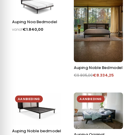
Auping Noa Bedmodel
€
1.840,00
vanaf
Auping Noble Bedmodel
€
8.334,25
€
9.805,00
AANBIEDING
AANBIEDING
Auping Noble bedmodel
Auping Original