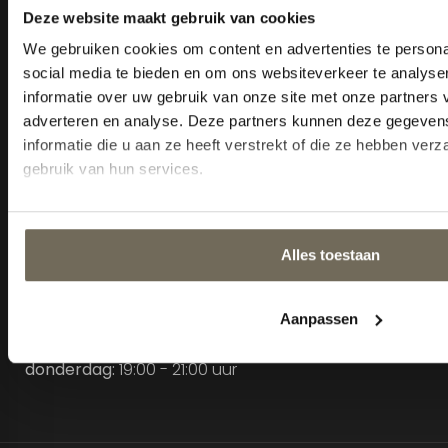
Info@kooskluytmans.nl
Openingstijden
Maandag:
Gesloten
Dinsdag t/m vrijdag:
10:00 -
18:00 uur
Zaterdag:
10:00 - 17:00 uur
Zondag:
Gesloten m.u.v.
koopzondagen
Extra afspraak
mogelijkheden:
Maandag en Zondag:
13:00
- 17:00 uur
Woensdag t/m
donderdag:
19:00 - 21:00 uur