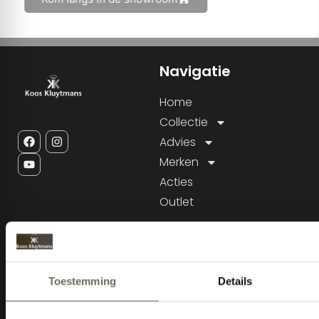
Navigatie
Home
Collectie
Advies
Merken
Acties
Outlet
Service
Informatie
Sitemap
KVK: 18035105
BTW nr: NL800343232B01
Cookiebeleid
Tel: 013-5284815
E-mail: