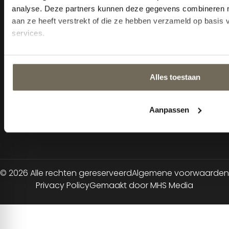
Zaterdag:
10:00 - 17:00 uur
Zondag:
Gesloten m.u.v.
koopzondagen
Extra afspraak
mogelijkheden:
Maandag en Zondag:
13:00
- 17:00 uur
Woensdag t/m
donderdag:
19:00 - 21:00 uur
© 2026 Alle rechten gereserveerd
Algemene voorwaarden
Privacy Policy
Gemaakt door MHS Media