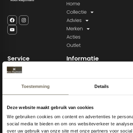
Home
Collectie
Advies
Merken
Acties
Outlet
Service
Informatie
Sitemap
KVK: 18035105
BTW nr: NL800343232B01
Cookiebeleid
Tel: 013-5284815
E-mail:
Info@kooskluytmans.nl
Openingstijden
Maandag:
Gesloten
Dinsdag t/m vrijdag:
10:00 -
18:00 uur