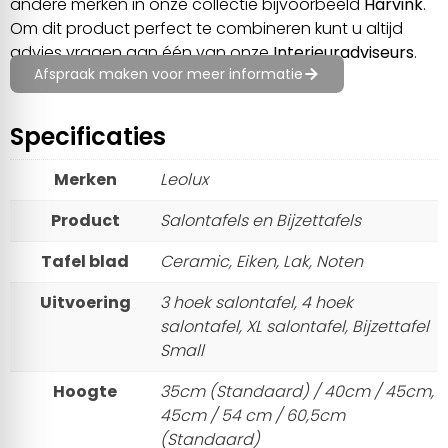
andere merken in onze collectie bijvoorbeeld
Harvink
.
Om dit product perfect te combineren kunt u altijd
advies vragen aan één van onze
Interieuradviseurs
.
Afspraak maken voor meer informatie
Specificaties
Merken
Leolux
Product
Salontafels en Bijzettafels
Tafel blad
Ceramic, Eiken, Lak, Noten
Uitvoering
3 hoek salontafel, 4 hoek
salontafel, XL salontafel, Bijzettafel
Small
Hoogte
35cm (Standaard) / 40cm / 45cm,
45cm / 54 cm / 60,5cm
(Standaard)