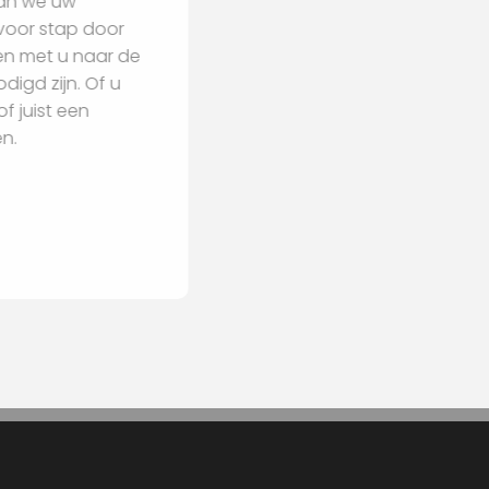
 Samen gaan we uw
n u stap voor stap door
en en kijken met u naar de
iten benodigd zijn. Of u
terieur of juist een
begeleiden.