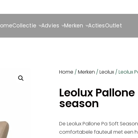
Home
Collectie
Advies
Merken
Acties
Outlet
Home
/
Merken
/
Leolux
/ Leolux 
Leolux Pallone
season
De Leolux Pallone Pa Soft Seaso
comfortabele fauteuil met een 