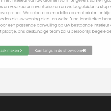
helpen om het interieur van uw dromen vorm te geven.
behoeftes en voorkeuren inventariseren en we begeleide
dit creatieve proces. We selecteren modellen en material
mogelijkheden die uw woning biedt en welke functionalite
nu kiest voor een passende aanvulling op uw bestaande in
compleet plaatje, ons deskundige team zal u persoonlijk 
Afspraak maken
Kom langs in de showroom