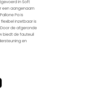
tgevoerd in Soft
oor een aangenaam
 Pallone Pa is
flexibel inzetbaar is
s. Door de afgeronde
biedt de fauteuil
dersteuning en