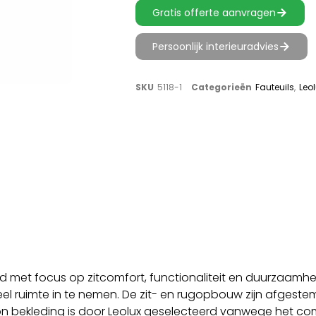
Gratis offerte aanvragen
Persoonlijk interieuradvies
SKU
5118-1
Categorieën
Fauteuils
,
Leo
keld met focus op zitcomfort, functionaliteit en duurza
r veel ruimte in te nemen. De zit- en rugopbouw zijn afge
 bekleding is door Leolux geselecteerd vanwege het com