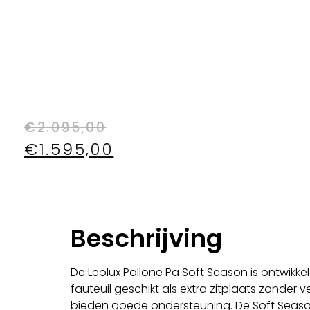
€
2.095,00
€
1.595,00
Beschrijving
De Leolux Pallone Pa Soft Season is ontwik
fauteuil geschikt als extra zitplaats zonde
bieden goede ondersteuning. De Soft Season