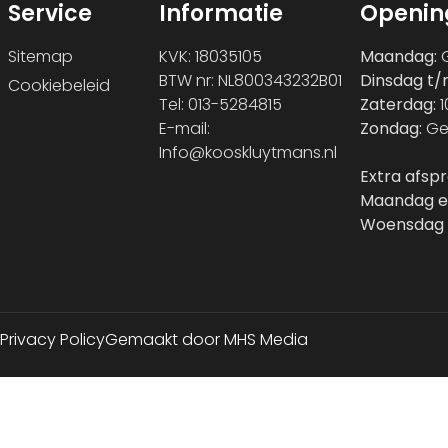
Service
Informatie
Openin
Sitemap
KVK: 18035105
Maandag:
G
BTW nr: NL800343232B01
Dinsdag t/
Cookiebeleid
Tel: 013-5284815
Zaterdag:
1
E-mail:
Zondag:
Ge
Info@kooskluytmans.nl
Extra afsp
Maandag e
Woensdag 
Privacy Policy
Gemaakt door MHS Media