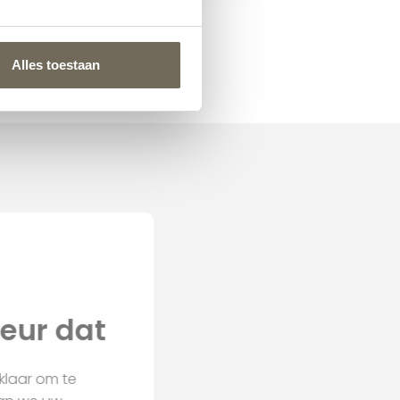
Leolux Columna
€
2.295,00
vanaf
Alles toestaan
nterieur dat
an voor u klaar om te