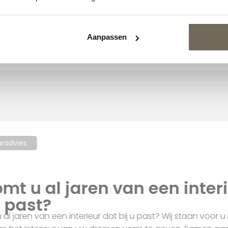
€
4.320,00
vanaf
olux Tango
Aanpassen
€
4.365,00
af
Interieuradvies
Droomt u al jaren van een i
bij u past?
Droomt u al jaren van een interieur dat bij u past? Wij sta