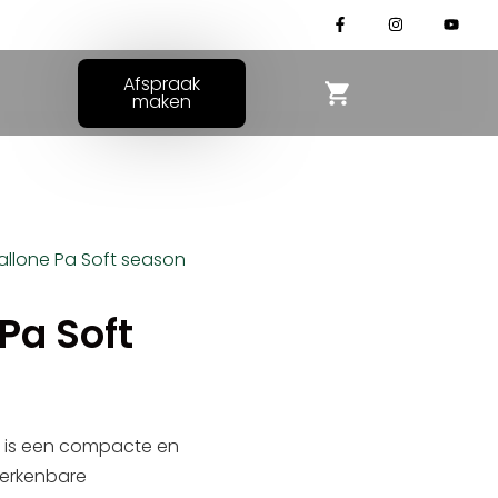
Afspraak
maken
Pallone Pa Soft season
 Pa Soft
n is een compacte en
herkenbare