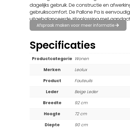
dagelijks gebruik. De constructie en afwerk
gebruikscomfort. De Pallone Pa is eenvoudig t
uitgebalanceerde zitoplossing met aandacht
Afspraak maken voor meer informatie
Specificaties
Productcategorie
Wonen
Merken
Leolux
Product
Fauteuils
Leder
Beige Leder
Breedte
92 cm
Hoogte
72 cm
Diepte
90 cm