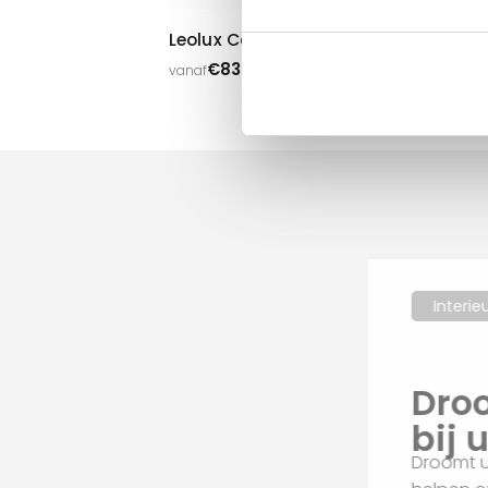
Leolux Caron
Le
€
835,00
vanaf
van