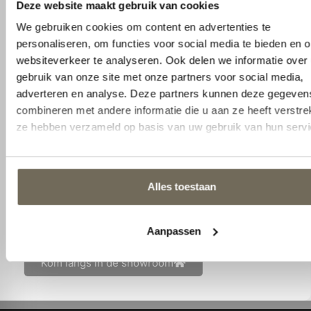
Wij staan voor u klaar om te helpen om het
interieur van uw dromen vorm te geven. Samen
gaan we uw behoeftes en voorkeuren
inventariseren en we begeleiden u stap voor stap
door dit creatieve proces. We selecteren modellen
en materialen en kijken met u naar de
mogelijkheden die uw woning biedt en welke
functionaliteiten benodigd zijn. Of u nu kiest voor
een passende aanvulling op uw bestaande
interieur of juist een compleet plaatje, ons
deskundige team zal u persoonlijk begeleiden.
Afspraak maken
Kom langs in de showroom