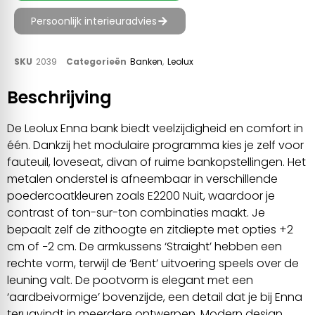
Persoonlijk interieuradvies
SKU
2039
Categorieën
Banken
,
Leolux
Beschrijving
De Leolux Enna bank biedt veelzijdigheid en comfort in
één. Dankzij het modulaire programma kies je zelf voor
fauteuil, loveseat, divan of ruime bankopstellingen. Het
metalen onderstel is afneembaar in verschillende
poedercoatkleuren zoals E2200 Nuit, waardoor je
contrast of ton-sur-ton combinaties maakt. Je
bepaalt zelf de zithoogte en zitdiepte met opties +2
cm of −2 cm. De armkussens ‘Straight’ hebben een
rechte vorm, terwijl de ‘Bent’ uitvoering speels over de
leuning valt. De pootvorm is elegant met een
‘aardbeivormige’ bovenzijde, een detail dat je bij Enna
terugvindt in meerdere ontwerpen. Modern design,