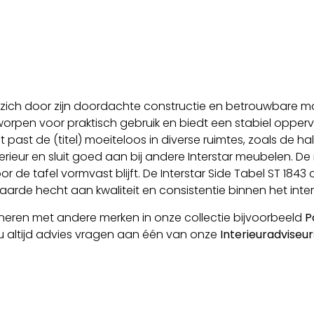
 zich door zijn doordachte constructie en betrouwbare mate
worpen voor praktisch gebruik en biedt een stabiel oppervl
at past de (titel) moeiteloos in diverse ruimtes, zoals de
terieur en sluit goed aan bij andere Interstar meubelen. D
de tafel vormvast blijft. De Interstar Side Tabel ST 1843 
arde hecht aan kwaliteit en consistentie binnen het interi
ineren met andere merken in onze collectie bijvoorbeeld
P
u altijd advies vragen aan één van onze
Interieuradviseur