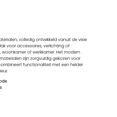
rialen, volledig ontwikkeld vanuit de visie
ak voor accessoires, verlichting of
 hal, woonkamer of werkkamer. Het modern
e materialen zijn zorgvuldig gekozen voor
combineert functionaliteit met een helder
eur.
ode
.
s