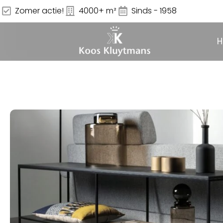
Zomer actie!
4000+ m²
Sinds - 1958