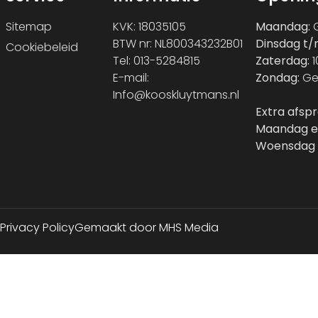
Sitemap
KVK: 18035105
Maandag:
G
BTW nr: NL800343232B01
Dinsdag t/
Cookiebeleid
Tel: 013-5284815
Zaterdag:
1
E-mail:
Zondag:
Ge
Info@kooskluytmans.nl
Extra afsp
Maandag e
Woensdag 
Privacy Policy
Gemaakt door MHS Media