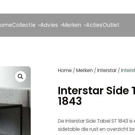
Home
Collectie
Advies
Merken
Acties
Outlet
Home
/
Merken
/
Interstar
/ Inters
Interstar Side 
1843
De Interstar Side Tabel ST 1843 is
sidetable die rust en overzicht bre