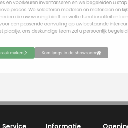
behoeftes en voorkeuren inventariseren en we begeleide
dit creatieve proces. We selecteren modellen en material
mogelijkheden die uw woning biedt en welke functionalite
nu kiest voor een passende aanvulling op uw bestaande in
compleet plaatje, ons deskundige team zal u persoonlijk 
Afspraak maken
Kom langs in de showroom
Service
Informatie
Openin