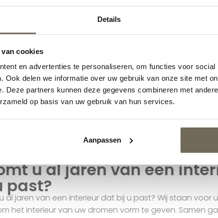
Interstar Wandkast F218
55-1
terstar wand kast 214-05
Details
Prijs op aanvraag
js op aanvraag
 van cookies
ent en advertenties te personaliseren, om functies voor social
. Ook delen we informatie over uw gebruik van onze site met on
e. Deze partners kunnen deze gegevens combineren met andere i
erzameld op basis van uw gebruik van hun services.
Interieuradvies
Aanpassen
Droomt u al jaren van een i
bij u past?
Droomt u al jaren van een interieur dat bij u past? Wij sta
helpen om het interieur van uw dromen vorm te geven.