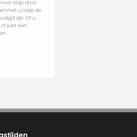
n u stap voor stap door
en en kijken met u naar de
iten benodigd zijn. Of u
terieur of juist een
begeleiden.
gstijden