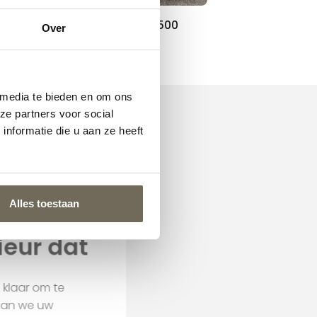
Interstar Solitair P 500
Over
Prijs op aanvraag
 media te bieden en om ons
ze partners voor social
nformatie die u aan ze heeft
Alles toestaan
nterieur dat
an voor u klaar om te
 Samen gaan we uw