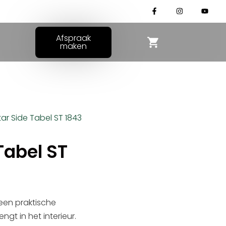
Afspraak
maken
tar Side Tabel ST 1843
Tabel ST
 een praktische
ngt in het interieur.