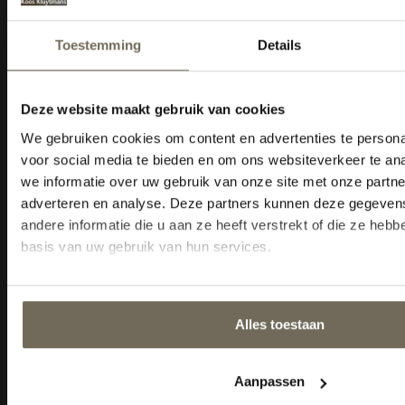
Collectie
Advies
Merken
Acties
Outlet
Service
Informatie
Sitemap
KVK: 18035105
BTW nr: NL800343232B01
Cookiebeleid
Tel: 013-5284815
E-mail:
Info@kooskluytmans.nl
Openingstijden
Maandag:
Gesloten
Dinsdag t/m vrijdag:
10:00 -
18:00 uur
Zaterdag:
10:00 - 17:00 uur