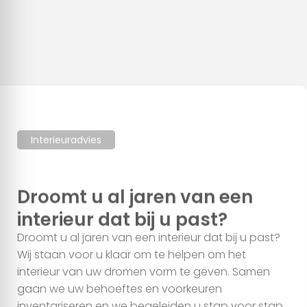
Deze website maakt gebruik van cookies
We gebruiken cookies om content en advertenties te
personaliseren, om functies voor social media te bieden en
om ons websiteverkeer te analyseren. Ook delen we
informatie over uw gebruik van onze site met onze partners
voor social media, adverteren en analyse. Deze partners
kunnen deze gegevens combineren met andere informatie
Interieuradvies
die u aan ze heeft verstrekt of die ze hebben verzameld op
basis van uw gebruik van hun services.
Droomt u al jaren van een
interieur dat bij u past?
Alles toestaan
Droomt u al jaren van een interieur dat bij u past?
Wij staan voor u klaar om te helpen om het
Aanpassen
interieur van uw dromen vorm te geven. Samen
gaan we uw behoeftes en voorkeuren
inventariseren en we begeleiden u stap voor stap