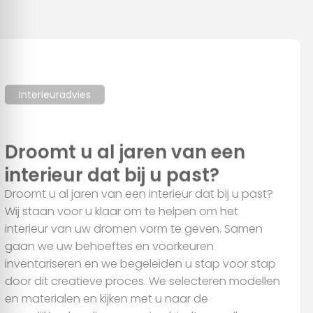
We gebruiken cookies om content en advertenties te
personaliseren, om functies voor social media te bieden en
om ons websiteverkeer te analyseren. Ook delen we
informatie over uw gebruik van onze site met onze partners
voor social media, adverteren en analyse. Deze partners
kunnen deze gegevens combineren met andere informatie
Interieuradvies
die u aan ze heeft verstrekt of die ze hebben verzameld op
Droomt u al jaren van een
basis van uw gebruik van hun services.
interieur dat bij u past?
Alles toestaan
Droomt u al jaren van een interieur dat bij u past?
Wij staan voor u klaar om te helpen om het
interieur van uw dromen vorm te geven. Samen
Aanpassen
gaan we uw behoeftes en voorkeuren
inventariseren en we begeleiden u stap voor stap
door dit creatieve proces. We selecteren modellen
en materialen en kijken met u naar de