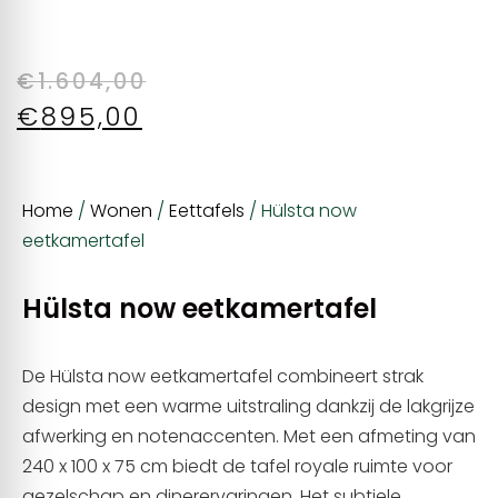
€
1.604,00
€
895,00
Home
/
Wonen
/
Eettafels
/ Hülsta now
eetkamertafel
Hülsta now eetkamertafel
De Hülsta now eetkamertafel combineert strak
design met een warme uitstraling dankzij de lakgrijze
afwerking en notenaccenten. Met een afmeting van
240 x 100 x 75 cm biedt de tafel royale ruimte voor
gezelschap en dinerervaringen. Het subtiele