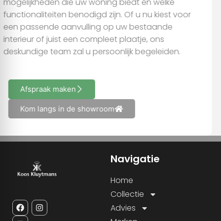
mogelijkheden die uw woning biedt en welke
functionaliteiten benodigd zijn. Of u nu kiest voor
een passende aanvulling op uw bestaande
interieur of juist een compleet plaatje, ons
deskundige team zal u persoonlijk begeleiden.
Afspraak maken
Kom langs in de showroom
Navigatie
Home
Collectie
Advies