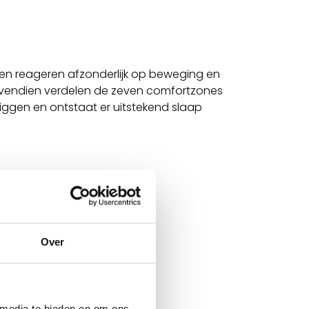
en reageren afzonderlijk op beweging en
Bovendien verdelen de zeven comfortzones
 liggen en ontstaat er uitstekend slaap
Over
 media te bieden en om ons