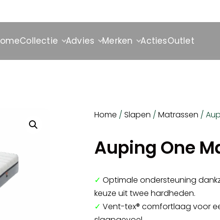
Home
Collectie
Advies
Merken
Acties
Outlet
Home
/
Slapen
/
Matrassen
/ Aup
Auping One M
✓
Optimale ondersteuning dankz
keuze uit twee hardheden.
✓
Vent-tex® comfortlaag voor e
slaapgevoel.