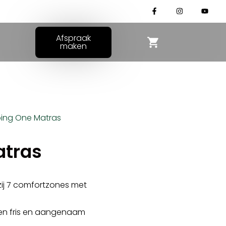
Afspraak
maken
ing One Matras
atras
ij 7 comfortzones met
en fris en aangenaam