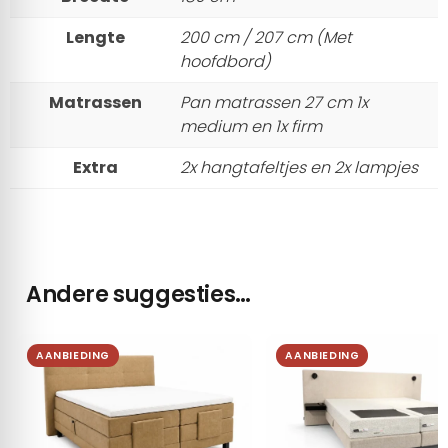
Lengte
200 cm / 207 cm (Met
hoofdbord)
Matrassen
Pan matrassen 27 cm 1x
medium en 1x firm
Extra
2x hangtafeltjes en 2x lampjes
Andere suggesties…
AANBIEDING
AANBIEDING