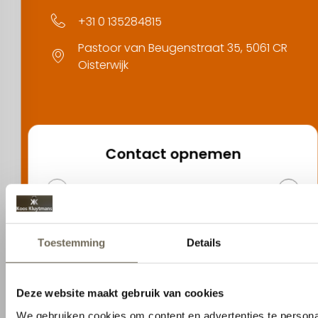
+31 0 135284815
Aanpassen
Pastoor van Beugenstraat 35, 5061 CR
Oisterwijk
Contact opnemen
1
2
Naam
Selecteer
Stel uw vraag (optioneel)