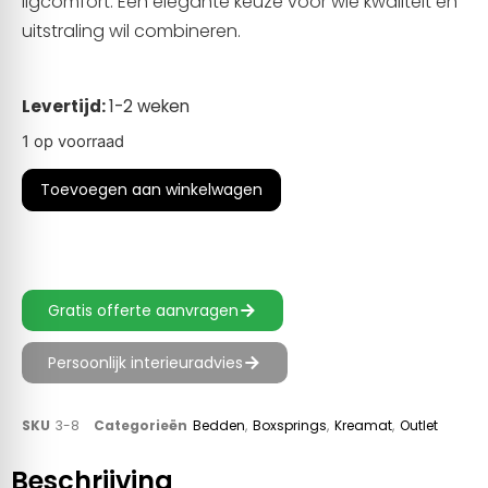
ligcomfort. Een elegante keuze voor wie kwaliteit en
uitstraling wil combineren.
Levertijd:
1-2 weken
1 op voorraad
Toevoegen aan winkelwagen
Gratis offerte aanvragen
Persoonlijk interieuradvies
SKU
3-8
Categorieën
Bedden
,
Boxsprings
,
Kreamat
,
Outlet
Beschrijving