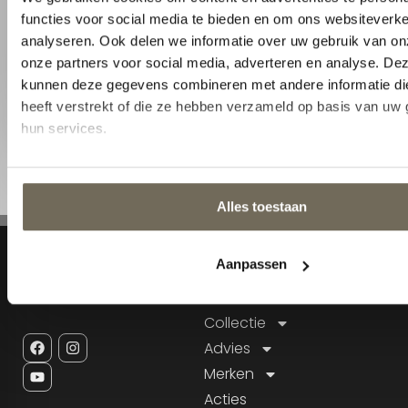
Volgende
Navigatie
Home
Collectie
Advies
Merken
Acties