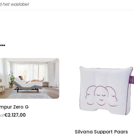
d het waslabel
…
mpur Zero G
€
2.127,00
af
Silvana Support Paars