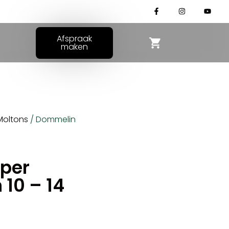
Afspraak
maken
Moltons
/ Dommelin
m
per
10 – 14