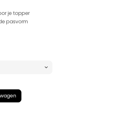
or je topper
ede pasvorm
lwagen