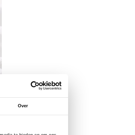
Over
 media te bieden en om ons