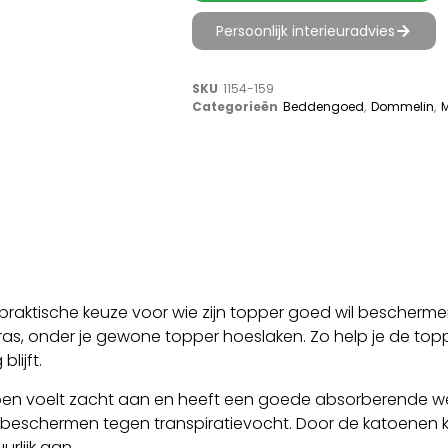
Persoonlijk interieuradvies
SKU
1154-159
Categorieën
Beddengoed
,
Dommelin
,
M
 praktische keuze voor wie zijn topper goed wil bescherm
ras, onder je gewone topper hoeslaken. Zo help je de top
blijft.
en voelt zacht aan en heeft een goede absorberende wer
beschermen tegen transpiratievocht. Door de katoenen kwa
rlijk aan.