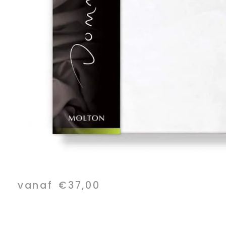
vanaf
€
37,00