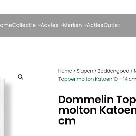
Home
Collectie
Advies
Merken
Acties
Outlet
Home
/
Slapen
/
Beddengoed
/
Topper molton Katoen 10 – 14 c
Dommelin Top
molton Katoen 
cm