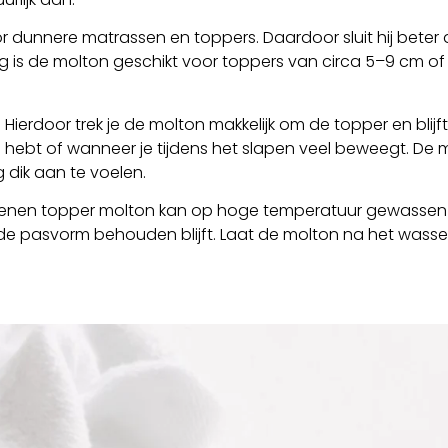
r dunnere matrassen en toppers. Daardoor sluit hij bete
ng is de molton geschikt voor toppers van circa 5–9 cm of
erdoor trek je de molton makkelijk om de topper en blijft hi
hebt of wanneer je tijdens het slapen veel beweegt. De
 dik aan te voelen.
enen topper molton kan op hoge temperatuur gewassen wo
 en de pasvorm behouden blijft. Laat de molton na het wa