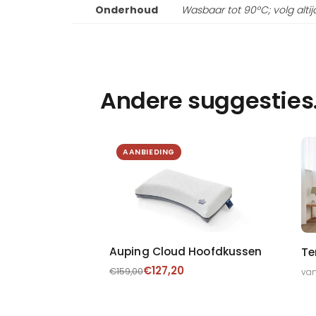
Onderhoud
Wasbaar tot 90°C; volg altij
Andere suggesties
AANBIEDING
Auping Cloud Hoofdkussen
Te
€
127,20
€
159,00
van