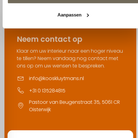
Neem contact op
Klaar om uw interieur naar een hoger niveau
te tillen? Neem vandaag nog contact met
ons op om uw wensen te bespreken.
info@kooskluytmans.nl
+31 0 135284815
Pastoor van Beugenstraat 35, 5061 CR
Oisterwijk