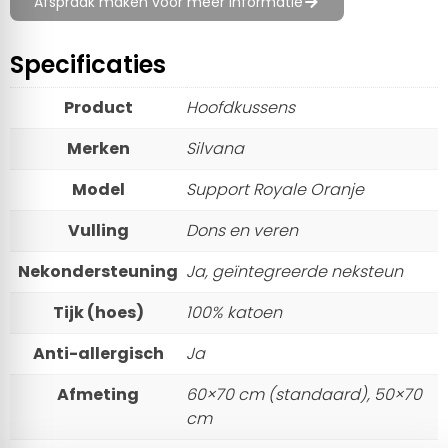
Afspraak maken voor meer informatie
Specificaties
Product
Hoofdkussens
Merken
Silvana
Model
Support Royale Oranje
Vulling
Dons en veren
Nekondersteuning
Ja, geïntegreerde neksteun
Tijk (hoes)
100% katoen
Anti-allergisch
Ja
Afmeting
60×70 cm (standaard), 50×70
cm