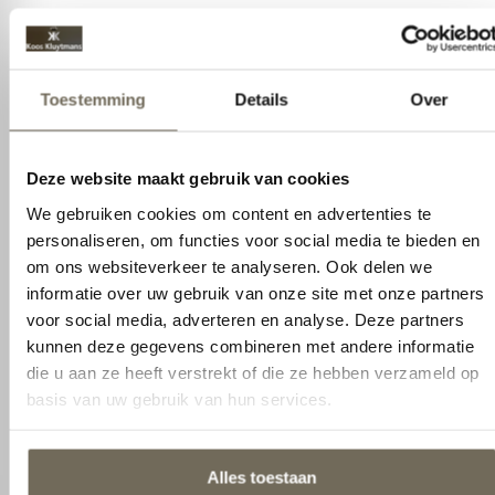
Toestemming
Details
Over
Deze website maakt gebruik van cookies
Andere suggesties…
We gebruiken cookies om content en advertenties te
personaliseren, om functies voor social media te bieden en
AANBIEDING
AANBIEDING
om ons websiteverkeer te analyseren. Ook delen we
informatie over uw gebruik van onze site met onze partners
voor social media, adverteren en analyse. Deze partners
kunnen deze gegevens combineren met andere informatie
die u aan ze heeft verstrekt of die ze hebben verzameld op
Auping Dew Hoofdkussen
basis van uw gebruik van hun services.
€
71,20
Auping Cloud Hoofdkussen
€
89,00
€
127,20
€
159,00
Alles toestaan
Aanpassen