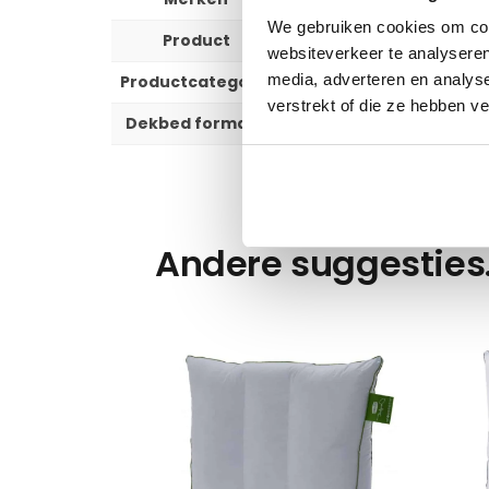
We gebruiken cookies om cont
Product
Dekbedovertrek
websiteverkeer te analyseren
media, adverteren en analys
Productcategorie
Slapen
verstrekt of die ze hebben v
Dekbed formaat
140×200/220, 200×200/220,
Andere suggesties