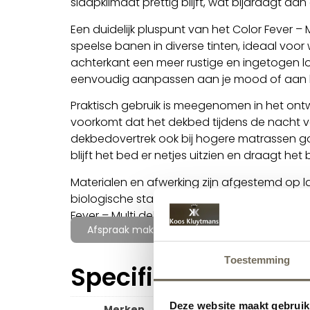
slaapklimaat prettig blijft, wat bijdraagt a
Een duidelijk pluspunt van het Color Fever – 
speelse banen in diverse tinten, ideaal voo
achterkant een meer rustige en ingetogen loo
eenvoudig aanpassen aan je mood of aan h
Praktisch gebruik is meegenomen in het ont
voorkomt dat het dekbed tijdens de nacht ve
dekbedovertrek ook bij hogere matrassen goe
blijft het bed er netjes uitzien en draagt he
Materialen en afwerking zijn afgestemd op la
biologische standaarden, wat de kwaliteit va
Fever – Multi dekbedovertrek niet alleen pre
Afspraak maken voor meer informatie
Toestemming
Specificaties
Deze website maakt gebruik
Merken
Auping