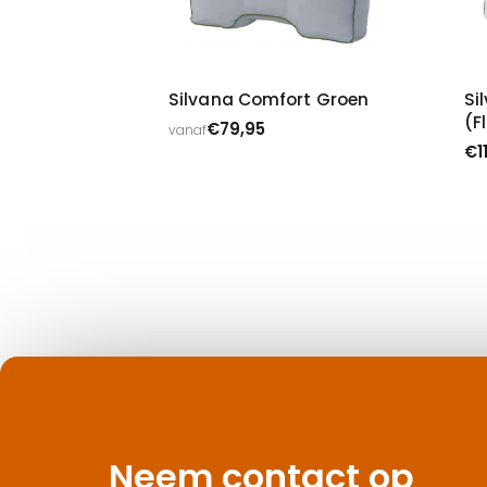
Silvana Comfort Groen
Si
(F
€
79,95
vanaf
€
1
Neem contact op