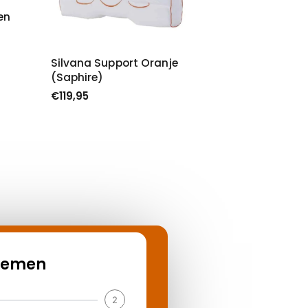
en
Silvana Support Oranje
(Saphire)
€
119,95
nemen
2