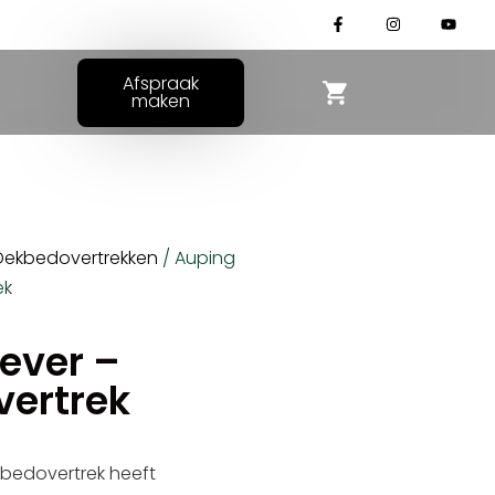
Afspraak
maken
Dekbedovertrekken
/ Auping
ek
ever –
vertrek
kbedovertrek heeft