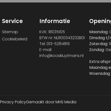
Service
Informatie
Openin
Sitemap
KVK: 18035105
Maandag:
G
BTW nr: NL800343232B01
Dinsdag t/
Cookiebeleid
Tel: 013-5284815
Zaterdag:
1
E-mail:
Zondag:
Ge
Info@kooskluytmans.nl
Extra afsp
Maandag e
Woensdag 
Privacy Policy
Gemaakt door MHS Media