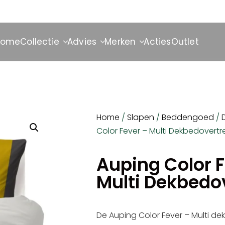
Home
Collectie
Advies
Merken
Acties
Outlet
Home
/
Slapen
/
Beddengoed
/
Color Fever – Multi Dekbedovertr
Auping Color F
Multi Dekbedo
De Auping Color Fever – Multi de