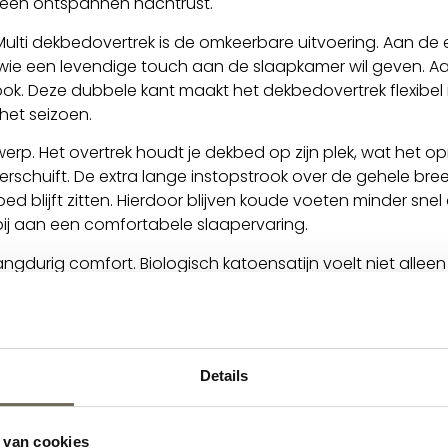
an een ontspannen nachtrust.
Multi dekbedovertrek is de omkeerbare uitvoering. Aan de en
r wie een levendige touch aan de slaapkamer wil geven. A
k. Deze dubbele kant maakt het dekbedovertrek flexibel inz
et seizoen.
werp. Het overtrek houdt je dekbed op zijn plek, wat he
rschuift. De extra lange instopstrook over de gehele bre
d blijft zitten. Hierdoor blijven koude voeten minder sne
t bij aan een comfortabele slaapervaring.
ngdurig comfort. Biologisch katoensatijn voelt niet alleen
n de textiel verhoogt. De combinatie van comfort, functio
ttig ligt, maar ook bijdraagt aan een complete slaapbelevi
Details
 van cookies