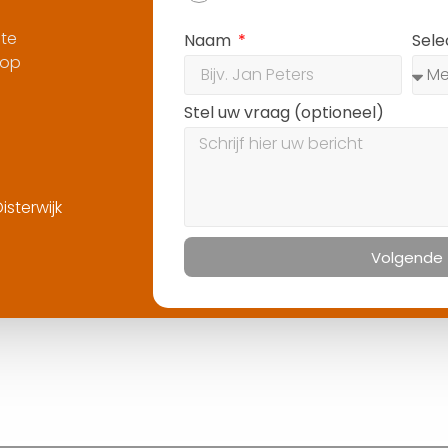
 te
Naam
Sel
 op
Stel uw vraag (optioneel)
sterwijk
Volgende