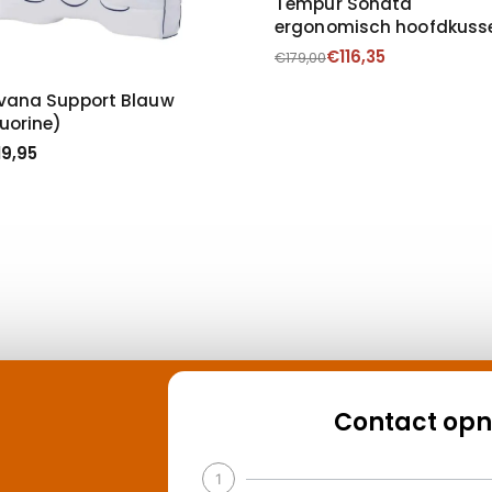
Tempur Sonata
ergonomisch hoofdkuss
€
116,35
€
179,00
lvana Support Blauw
luorine)
19,95
Contact op
1