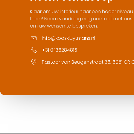
Klaar om uw interieur naar een hoger niveau
tillen? Neem vandaag nog contact met ons
om uw wensen te bespreken.
info@kooskluytmans.nl
+31 0 135284815
Pastoor van Beugenstraat 35, 5061 CR Oi