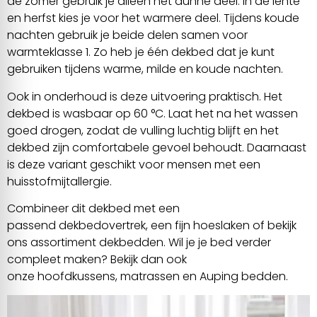
de zomer gebruik je alleen het dunne deel. In de lente
en herfst kies je voor het warmere deel. Tijdens koude
nachten gebruik je beide delen samen voor
warmteklasse 1. Zo heb je één dekbed dat je kunt
gebruiken tijdens warme, milde en koude nachten.
Ook in onderhoud is deze uitvoering praktisch. Het
dekbed is wasbaar op 60 °C. Laat het na het wassen
goed drogen, zodat de vulling luchtig blijft en het
dekbed zijn comfortabele gevoel behoudt. Daarnaast
is deze variant geschikt voor mensen met een
huisstofmijtallergie.
Combineer dit dekbed met een
passend
dekbedovertrek
, een fijn
hoeslaken
of bekijk
ons
assortiment dekbedden
. Wil je je bed verder
compleet maken? Bekijk dan ook
onze
hoofdkussens
,
matrassen
en
Auping bedden
.