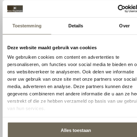
voor social media, adverteren en analyse. Deze partners
Merken
Auping
kunnen deze gegevens combineren met andere informatie
die u aan ze heeft verstrekt of die ze hebben verzameld op
Type dekbed
Licht en luchtig donzen dekbed
basis van uw gebruik van hun services.
Dekbed formaat
140×200/220, 200×200/220,
240×220, 260×220
Alles toestaan
Dekbed
4 Seizoenen, Lente/Herfst, Zomer
warmteklasse
Aanpassen
Vulling
90% gerecycled dons / 10%
gerecyclede veertjes, GRS-
gecertificeerd CU833051
Tijk / hoes
100% biologisch katoen
Vulgewicht
Circa 265 g/m²
Allergie
Geschikt voor mensen met een
huisstofmijtallergie