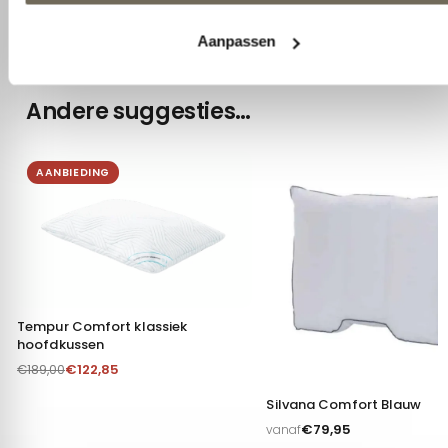
Andere suggesties…
AANBIEDING
Tempur Comfort klassiek
hoofdkussen
€
122,85
€
189,00
Silvana Comfort Blauw
€
79,95
vanaf