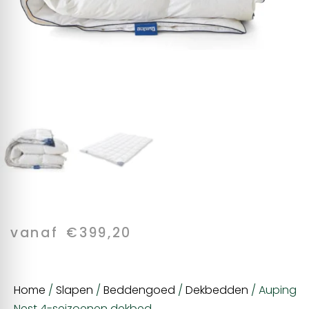
vanaf
€
399,20
Home
/
Slapen
/
Beddengoed
/
Dekbedden
/ Auping
Nest 4-seizoenen dekbed