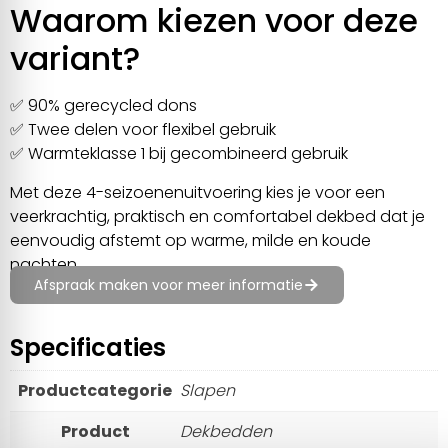
Waarom kiezen voor deze
variant?
✅ 90% gerecycled dons
✅ Twee delen voor flexibel gebruik
✅ Warmteklasse 1 bij gecombineerd gebruik
Met deze 4-seizoenenuitvoering kies je voor een
veerkrachtig, praktisch en comfortabel dekbed dat je
eenvoudig afstemt op warme, milde en koude
Toestemming
Details
Over
nachten.
Afspraak maken voor meer informatie
Deze website maakt gebruik van cookies
Specificaties
We gebruiken cookies om content en advertenties te
personaliseren, om functies voor social media te bieden en
Productcategorie
Slapen
om ons websiteverkeer te analyseren. Ook delen we
informatie over uw gebruik van onze site met onze partners
Product
Dekbedden