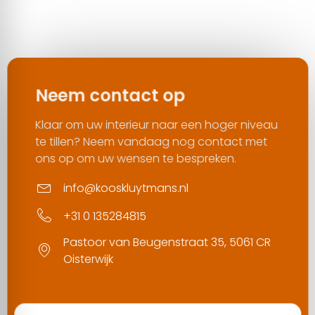
Neem contact op
Klaar om uw interieur naar een hoger niveau
te tillen? Neem vandaag nog contact met
ons op om uw wensen te bespreken.
info@kooskluytmans.nl
+31 0 135284815
Pastoor van Beugenstraat 35, 5061 CR
Oisterwijk