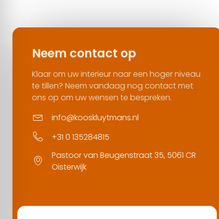
Neem contact op
Klaar om uw interieur naar een hoger niveau
te tillen? Neem vandaag nog contact met
ons op om uw wensen te bespreken.
info@kooskluytmans.nl
+31 0 135284815
Pastoor van Beugenstraat 35, 5061 CR
Oisterwijk
Contact opnemen