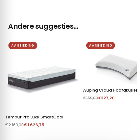
die u aan ze heeft verstrekt of die ze hebben verzameld op
basis van uw gebruik van hun services.
Andere suggesties…
Alles toestaan
AANBIEDING
AANBIEDING
Aanpassen
Auping Cloud Hoofdkusse
€
127,20
€
159,00
Tempur Pro Luxe SmartCool
€
1.626,75
€
2.169,00