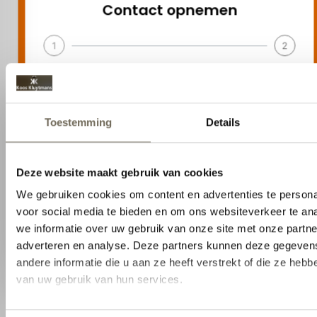
1
2
Naam
Selecteer
Stel uw vraag (optioneel)
Volgende