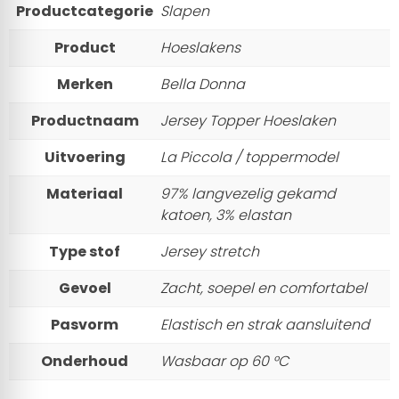
Productcategorie
Slapen
Product
Hoeslakens
Merken
Bella Donna
Productnaam
Jersey Topper Hoeslaken
Uitvoering
La Piccola / toppermodel
Materiaal
97% langvezelig gekamd
Toestemming
Details
Over
katoen, 3% elastan
Type stof
Jersey stretch
Deze website maakt gebruik van cookies
Gevoel
Zacht, soepel en comfortabel
We gebruiken cookies om content en advertenties te
personaliseren, om functies voor social media te bieden en
Pasvorm
Elastisch en strak aansluitend
om ons websiteverkeer te analyseren. Ook delen we
informatie over uw gebruik van onze site met onze partners
Onderhoud
Wasbaar op 60 °C
voor social media, adverteren en analyse. Deze partners
kunnen deze gegevens combineren met andere informatie