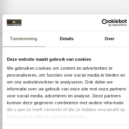
Toestemming
Details
Over
Deze website maakt gebruik van cookies
Interieuradvies
We gebruiken cookies om content en advertenties te
Droomt u al jaren van een
personaliseren, om functies voor social media te bieden en
om ons websiteverkeer te analyseren. Ook delen we
interieur dat bij u past?
informatie over uw gebruik van onze site met onze partners
voor social media, adverteren en analyse. Deze partners
Droomt u al jaren van een interieur dat bij u past?
kunnen deze gegevens combineren met andere informatie
Wij staan voor u klaar om te helpen om het
die u aan ze heeft verstrekt of die ze hebben verzameld op
interieur van uw dromen vorm te geven. Samen
basis van uw gebruik van hun services.
gaan we uw behoeftes en voorkeuren