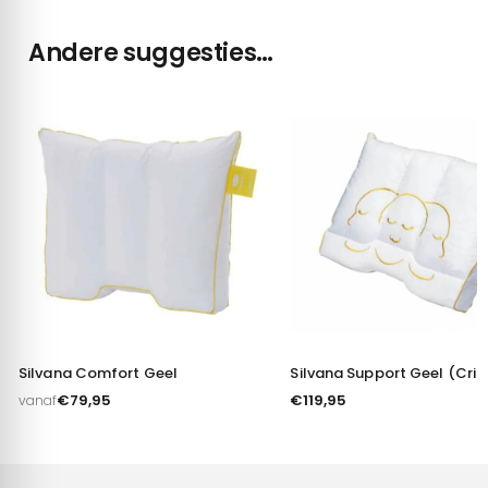
Andere suggesties…
Silvana Comfort Geel
Silvana Support Geel (Cris
€
79,95
€
119,95
vanaf