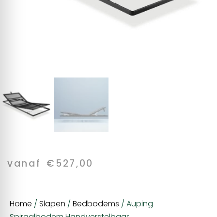
vanaf
€
527,00
Home
/
Slapen
/
Bedbodems
/ Auping
Spiraalbodem Handverstelbaar