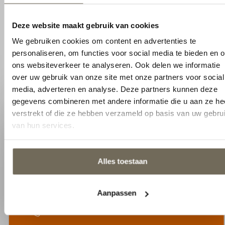
voor social media, adverteren en analyse. Deze partners
Prijs op aanvraag
kunnen deze gegevens combineren met andere informatie
Auping Spiraalbodem 2M
die u aan ze heeft verstrekt of die ze hebben verzameld op
elektrisch verstelbaar
basis van uw gebruik van hun services.
€
1.309,00
€
1.540,00
Alles toestaan
Aanpassen
Neem contact op
Klaar om uw interieur naar een hoger niveau
te tillen? Neem vandaag nog contact met
ons op om uw wensen te bespreken.
info@kooskluytmans.nl
+31 0 135284815