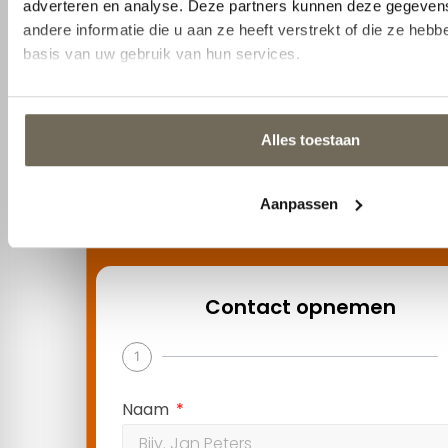
info@kooskluytmans.nl
+31 0 135284815
Pastoor van Beugenstraat 35, 5061 CR
Oisterwijk
Contact opnemen
1
2
Naam
Selecteer