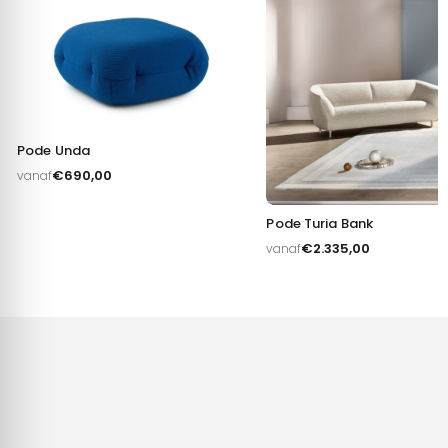
Toestemming
Details
Over
Pode Unda
€
690,00
vanaf
Deze website maakt gebruik van cookies
Pode Turia Bank
We gebruiken cookies om content en advertenties te
€
2.335,00
vanaf
personaliseren, om functies voor social media te bieden en
om ons websiteverkeer te analyseren. Ook delen we
informatie over uw gebruik van onze site met onze partners
voor social media, adverteren en analyse. Deze partners
kunnen deze gegevens combineren met andere informatie
die u aan ze heeft verstrekt of die ze hebben verzameld op
basis van uw gebruik van hun services.