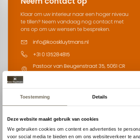
Neem contact op
Klaar om uw interieur naar een hoger niveau
te tillen? Neem vandaag nog contact met
ons op om uw wensen te bespreken.
info@kooskluytmans.nl
+31 0 135284815
Pastoor van Beugenstraat 35, 5061 CR
Oisterwijk
Contact opnemen
1
2
Naam