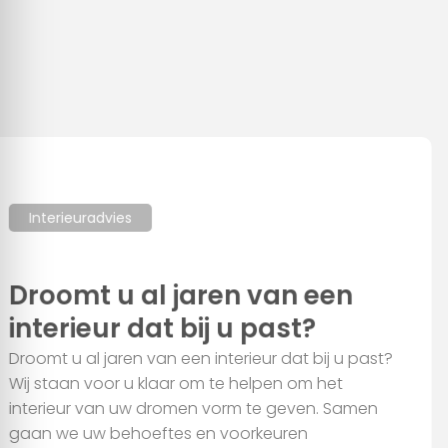
Toestemming
Details
Over
Interieuradvies
Droomt u al jaren van een
Deze website maakt gebruik van cookies
We gebruiken cookies om content en advertenties te
interieur dat bij u past?
personaliseren, om functies voor social media te bieden en
om ons websiteverkeer te analyseren. Ook delen we
Droomt u al jaren van een interieur dat bij u past?
informatie over uw gebruik van onze site met onze partners
Wij staan voor u klaar om te helpen om het
voor social media, adverteren en analyse. Deze partners
interieur van uw dromen vorm te geven. Samen
kunnen deze gegevens combineren met andere informatie
gaan we uw behoeftes en voorkeuren
die u aan ze heeft verstrekt of die ze hebben verzameld op