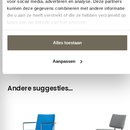
voor social media, adverteren en analyse. Deze partners
Breedte
57 cm
kunnen deze gegevens combineren met andere informatie
Diepte
50 cm
die u aan ze heeft verstrekt of die ze hebben verzameld op
basis van uw gebruik van hun services.
Zitdiepte
42 cm
Zithoogte
48,5 cm
Alles toestaan
Poot
6 poot opties
Aanpassen
Andere suggesties…