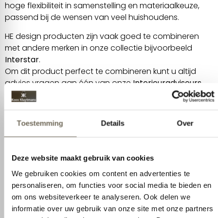
hoge flexibiliteit in samenstelling en materiaalkeuze,
passend bij de wensen van veel huishoudens.
HE design producten zijn vaak goed te combineren
met andere merken in onze collectie bijvoorbeeld
Interstar
.
Om dit product perfect te combineren kunt u altijd
advies vragen aan één van onze
Interieuradviseurs
.
Afspraak maken voor meer informatie
Specificaties
Toestemming
Details
Over
Productcategorie
Wonen
Deze website maakt gebruik van cookies
Merken
HE Design
We gebruiken cookies om content en advertenties te
Product
Eetkamerstoelen
personaliseren, om functies voor social media te bieden en
om ons websiteverkeer te analyseren. Ook delen we
Hoogte
91 cm
informatie over uw gebruik van onze site met onze partners