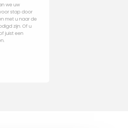
 Samen gaan we uw
n u stap voor stap door
en en kijken met u naar de
iten benodigd zijn. Of u
terieur of juist een
begeleiden.