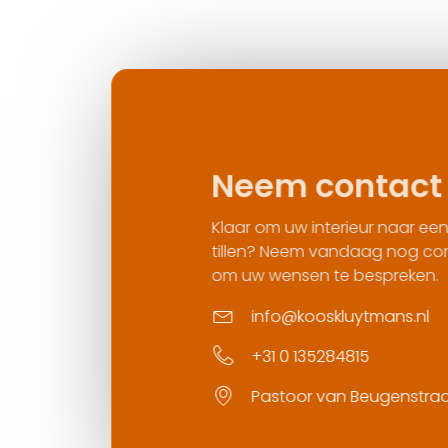
Neem contact op
Klaar om uw interieur naar een hoger niveau
tillen? Neem vandaag nog contact met ons
om uw wensen te bespreken.
info@kooskluytmans.nl
+31 0 135284815
Pastoor van Beugenstraat 35, 5061 CR Oi