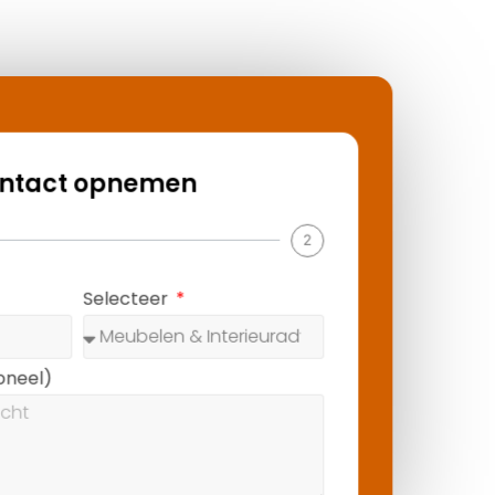
nemen
2
ecteer