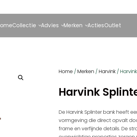
Home
Collectie
Advies
Merken
Acties
Outlet
Home
/
Merken
/
Harvink
/ Harvink
Harvink Splint
De Harvink Splinter bank heeft e
vormgeving die direct opvalt doo
frame en verfijnde details. De stra
evenwichtige proporties zorgen