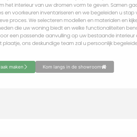
helpen om het interieur van uw dromen vorm te geven.
behoeftes en voorkeuren inventariseren en we begeleide
dit creatieve proces. We selecteren modellen en material
mogelijkheden die uw woning biedt en welke functionalite
nu kiest voor een passende aanvulling op uw bestaande in
compleet plaatje, ons deskundige team zal u persoonlijk 
Afspraak maken
Kom langs in de showroom