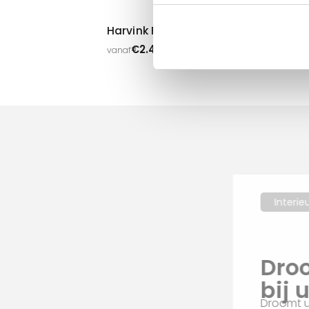
Le
van
Harvink Flink Bank
€
2.440,00
vanaf