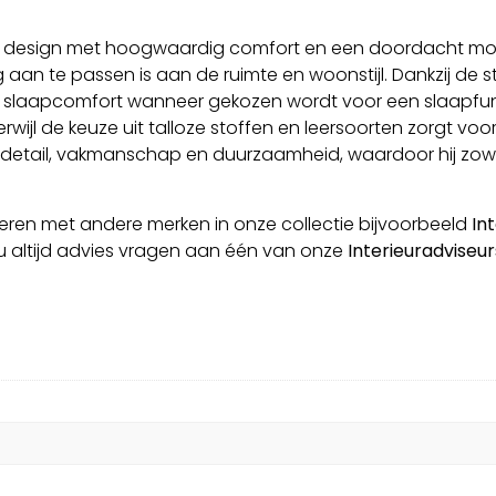
n design met hoogwaardig comfort en een doordacht modul
 aan te passen is aan de ruimte en woonstijl. Dankzij de 
nd slaapcomfort wanneer gekozen wordt voor een slaapfun
erwijl de keuze uit talloze stoffen en leersoorten zorgt v
ail, vakmanschap en duurzaamheid, waardoor hij zowel func
eren met andere merken in onze collectie bijvoorbeeld
In
u altijd advies vragen aan één van onze
Interieuradviseur