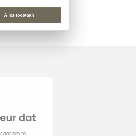
Harvink Fraai
Alles toestaan
€
1.625,00
vanaf
nterieur dat
an voor u klaar om te