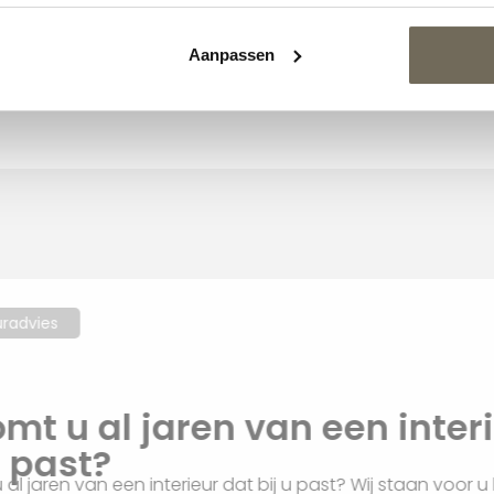
olux Mayon 2-zits bank
€
3.530,00
af
Harvink Splinter
Aanpassen
eetkamertafel
€
2.795,00
vanaf
Interieuradvies
Droomt u al jaren van een i
bij u past?
Droomt u al jaren van een interieur dat bij u past? Wij sta