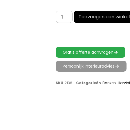
Toevoegen aan winke
Gratis offerte aanvragen
Persoonlijk interieuradvies
SKU
2136
Categorieën
Banken
,
Harvin