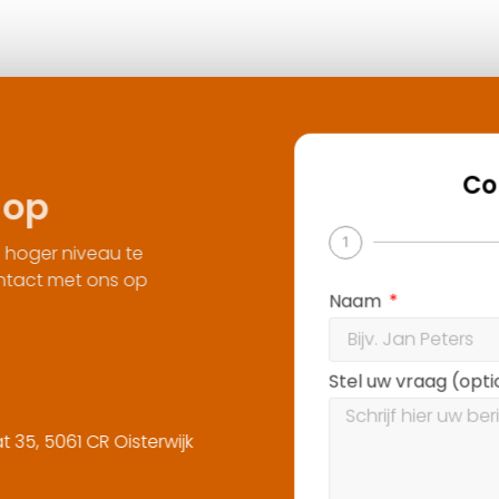
Contact op
1
 te
Naam
Sel
 op
Stel uw vraag (optioneel)
sterwijk
Volgende