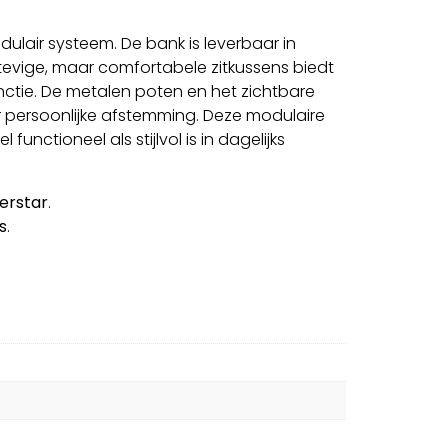
air systeem. De bank is leverbaar in
stevige, maar comfortabele zitkussens biedt
ctie. De metalen poten en het zichtbare
oor persoonlijke afstemming. Deze modulaire
tioneel als stijlvol is in dagelijks
terstar
.
s
.