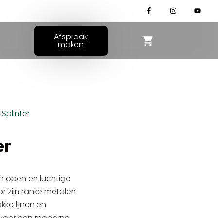
Afspraak
maken
 Splinter
er
en open en luchtige
r zijn ranke metalen
kke lijnen en
 voor een moderne,