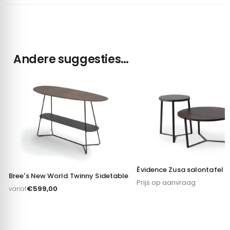
Andere suggesties…
Évidence Zusa salontafel
Bree's New World Twinny Sidetable
Prijs op aanvraag
€
599,00
vanaf
Toestemming
Details
Over