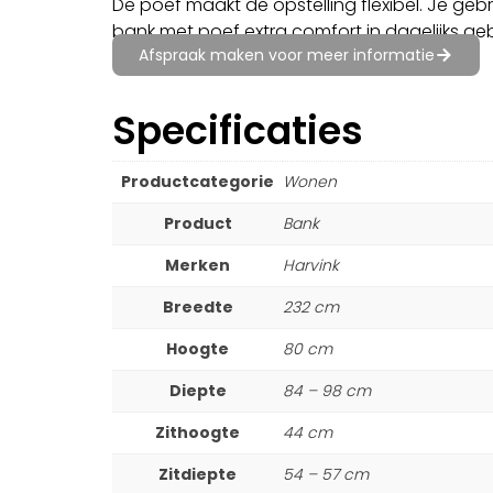
De poef maakt de opstelling flexibel. Je gebr
bank met poef extra comfort in dagelijks geb
Afspraak maken voor meer informatie
Specificaties
Productcategorie
Wonen
Product
Bank
Merken
Harvink
Breedte
232 cm
Hoogte
80 cm
Diepte
84 – 98 cm
Zithoogte
44 cm
Zitdiepte
54 – 57 cm