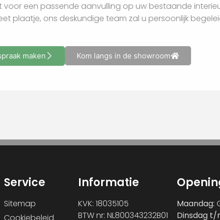
nu kiest voor een passende aanvulling op uw bestaande in
compleet plaatje, ons deskundige team zal u persoonlijk 
Afspraak maken
Kom langs in de showroom
Service
Informatie
Openin
Sitemap
KVK: 18035105
Maandag:
G
BTW nr: NL800343232B01
Dinsdag t/
Cookiebeleid