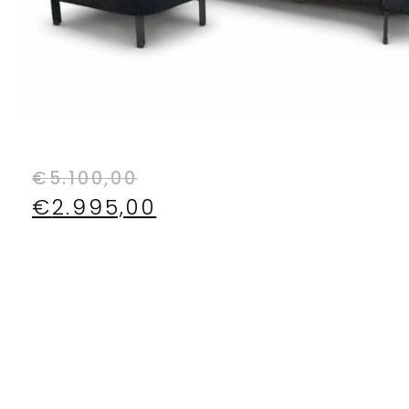
€
5.100,00
€
2.995,00