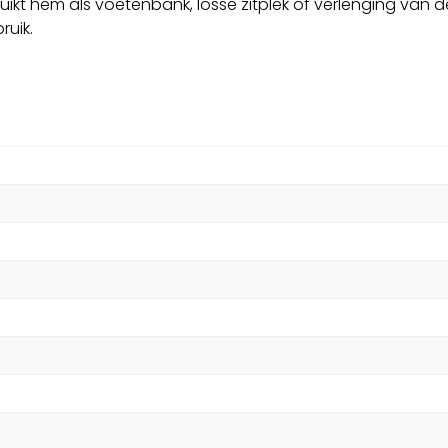
uikt hem als voetenbank, losse zitplek of verlenging van de
ruik.