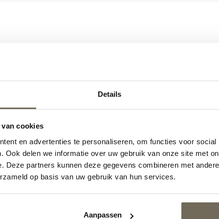
…
Details
 van cookies
ent en advertenties te personaliseren, om functies voor social
. Ook delen we informatie over uw gebruik van onze site met on
e. Deze partners kunnen deze gegevens combineren met andere i
erzameld op basis van uw gebruik van hun services.
rvink Fraai
Harvink Blazoen
€
1.625,00
€
1.695,00
af
vanaf
Aanpassen