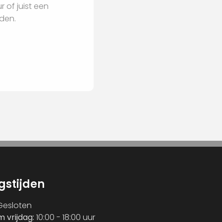
terieur of juist een
begeleiden.
gstijden
esloten
m vrijdag:
10:00 - 18:00 uur