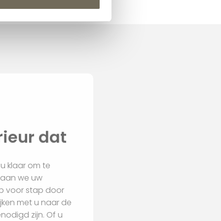
nterieur dat
an voor u klaar om te
 Samen gaan we uw
n u stap voor stap door
en en kijken met u naar de
iten benodigd zijn. Of u