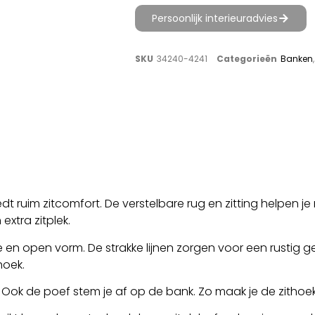
Persoonlijk interieuradvies
SKU
34240-4241
Categorieën
Banken
t ruim zitcomfort. De verstelbare rug en zitting helpen je 
xtra zitplek.
e en open vorm. De strakke lijnen zorgen voor een rustig 
hoek.
g. Ook de poef stem je af op de bank. Zo maak je de zithoek 