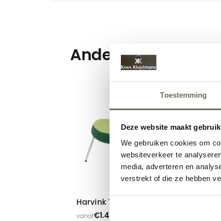
Andere suggesties
Toestemming
Deze website maakt gebruik
We gebruiken cookies om cont
websiteverkeer te analyseren
media, adverteren en analys
verstrekt of die ze hebben v
Harvink Tipi
Ha
€
1.430,00
vanaf
van