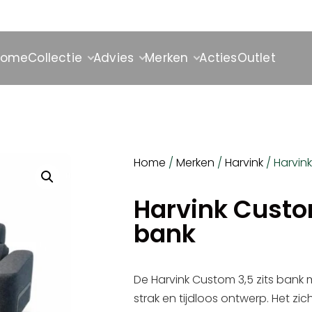
Home
Collectie
Advies
Merken
Acties
Outlet
Home
/
Merken
/
Harvink
/ Harvin
Harvink Custom
bank
De Harvink Custom 3,5 zits bank
strak en tijdloos ontwerp. Het zi