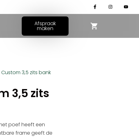
Afspraak
maken
k Custom 3,5 zits bank
 3,5 zits
 met poef heeft een
chtbare frame geeft de