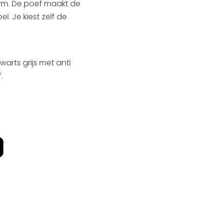
rm. De poef maakt de
l. Je kiest zelf de
warts grijs met anti
.