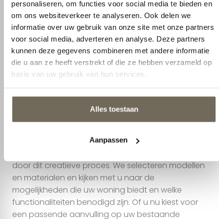
om ons websiteverkeer te analyseren. Ook delen we
informatie over uw gebruik van onze site met onze partners
voor social media, adverteren en analyse. Deze partners
Interieuradvies
kunnen deze gegevens combineren met andere informatie
die u aan ze heeft verstrekt of die ze hebben verzameld op
Droomt u al jaren van een
basis van uw gebruik van hun services.
interieur dat bij u past?
Alles toestaan
Droomt u al jaren van een interieur dat bij u past?
Wij staan voor u klaar om te helpen om het
interieur van uw dromen vorm te geven. Samen
Aanpassen
gaan we uw behoeftes en voorkeuren
inventariseren en we begeleiden u stap voor stap
door dit creatieve proces. We selecteren modellen
en materialen en kijken met u naar de
mogelijkheden die uw woning biedt en welke
functionaliteiten benodigd zijn. Of u nu kiest voor
een passende aanvulling op uw bestaande