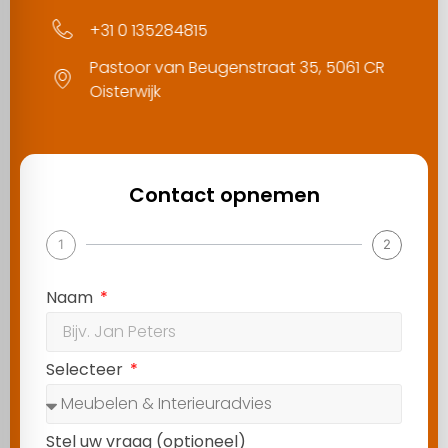
+31 0 135284815
Pastoor van Beugenstraat 35, 5061 CR
Oisterwijk
Contact opnemen
1
2
Naam
Selecteer
Stel uw vraag (optioneel)