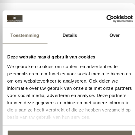
Interieuradvies
Toestemming
Details
Over
Droomt u al jaren van een
interieur dat bij u past?
Deze website maakt gebruik van cookies
We gebruiken cookies om content en advertenties te
Droomt u al jaren van een interieur dat bij u past?
personaliseren, om functies voor social media te bieden en
Wij staan voor u klaar om te helpen om het
om ons websiteverkeer te analyseren. Ook delen we
interieur van uw dromen vorm te geven. Samen
informatie over uw gebruik van onze site met onze partners
gaan we uw behoeftes en voorkeuren
voor social media, adverteren en analyse. Deze partners
inventariseren en we begeleiden u stap voor stap
kunnen deze gegevens combineren met andere informatie
door dit creatieve proces. We selecteren modellen
die u aan ze heeft verstrekt of die ze hebben verzameld op
en materialen en kijken met u naar de
basis van uw gebruik van hun services.
mogelijkheden die uw woning biedt en welke
functionaliteiten benodigd zijn. Of u nu kiest voor