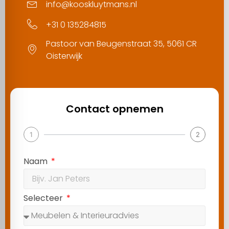
info@kooskluytmans.nl
+31 0 135284815
Pastoor van Beugenstraat 35, 5061 CR
Oisterwijk
Contact opnemen
1
2
Naam
Selecteer