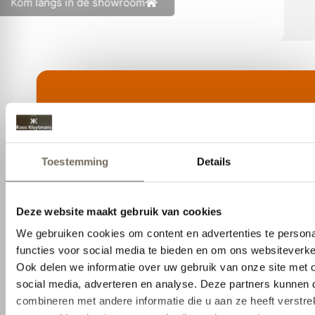
Kom langs in de showroom
Neem contact op
Klaar om uw interieur naar een hoger niveau
te tillen? Neem vandaag nog contact met
ons op om uw wensen te bespreken.
info@kooskluytmans.nl
+31 0 135284815
Pastoor van Beugenstraat 35, 5061 CR
Oisterwijk