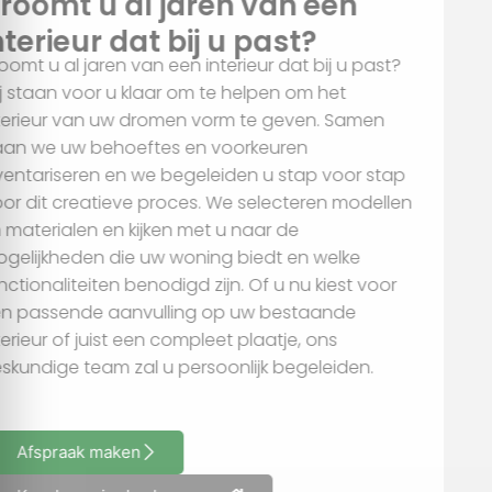
interieur dat bij u past?
voor social media, adverteren en analyse. Deze partners
kunnen deze gegevens combineren met andere informatie
Droomt u al jaren van een interieur dat bij u past?
die u aan ze heeft verstrekt of die ze hebben verzameld op
Wij staan voor u klaar om te helpen om het
basis van uw gebruik van hun services.
interieur van uw dromen vorm te geven. Samen
gaan we uw behoeftes en voorkeuren
inventariseren en we begeleiden u stap voor stap
Alles toestaan
door dit creatieve proces. We selecteren modellen
en materialen en kijken met u naar de
Aanpassen
mogelijkheden die uw woning biedt en welke
functionaliteiten benodigd zijn. Of u nu kiest voor
een passende aanvulling op uw bestaande
interieur of juist een compleet plaatje, ons
deskundige team zal u persoonlijk begeleiden.
Afspraak maken