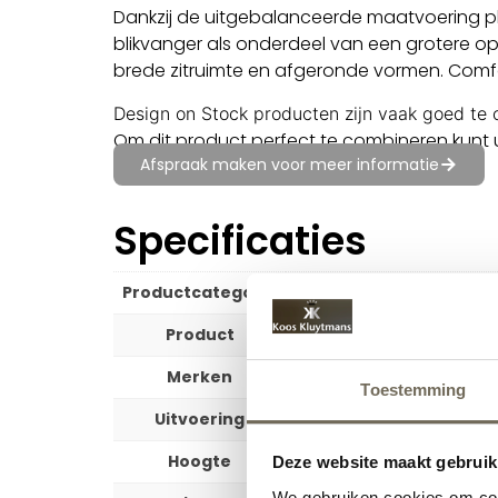
Dankzij de uitgebalanceerde maatvoering pla
blikvanger als onderdeel van een grotere op
brede zitruimte en afgeronde vormen. Comfor
Design on Stock producten zijn vaak goed te 
Om dit product perfect te combineren kunt 
Afspraak maken voor meer informatie
Specificaties
Productcategorie
Wonen
Product
Bank
Merken
Design on Stock
Toestemming
Uitvoering
4 zits Bank
Hoogte
84 cm
Deze website maakt gebruik
We gebruiken cookies om cont