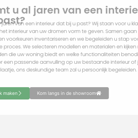
bij u past?
Droomt u al jaren van een interieur dat bij u past? Wij sta
helpen om het interieur van uw dromen vorm te geven.
behoeftes en voorkeuren inventariseren en we begeleide
dit creatieve proces. We selecteren modellen en material
mogelijkheden die uw woning biedt en welke functionalite
nu kiest voor een passende aanvulling op uw bestaande in
compleet plaatje, ons deskundige team zal u persoonlijk 
Afspraak maken
Kom langs in de showroom