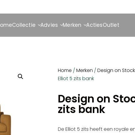
Home
Collectie
Advies
Merken
Acties
Outlet
Home
/
Merken
/
Design on Stock
Elliot 5 zits bank
Design on Stock
zits bank
De Elliot 5 zits heeft een royale 