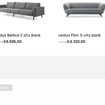
olux Bellice 3 zits Bank
Leolux Flint 3-zits bank
€
6.595,00
€
4.320,00
af
vanaf
Interieuradvies
Droomt u al jaren van een i