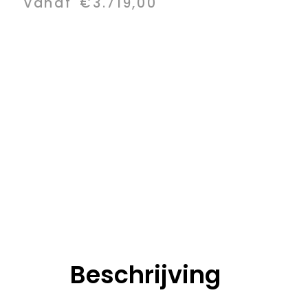
vanaf
€
3.719,00
Beschrijving