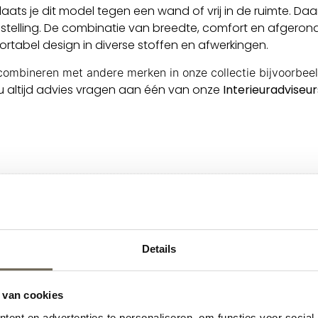
ats je dit model tegen een wand of vrij in de ruimte. Da
stelling. De combinatie van breedte, comfort en afgeronde
tabel design in diverse stoffen en afwerkingen.
combineren met andere merken in onze collectie bijvoorbee
u altijd advies vragen aan één van onze
Interieuradviseur
Details
 van cookies
ent en advertenties te personaliseren, om functies voor social