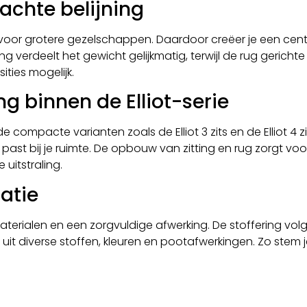
achte belijning
te voor grotere gezelschappen. Daardoor creëer je een ce
ng verdeelt het gewicht gelijkmatig, terwijl de rug geric
ties mogelijk.
g binnen de Elliot-serie
p de compacte varianten zoals de
Elliot 3 zits
en de
Elliot 4 z
st bij je ruimte. De opbouw van zitting en rug zorgt voor s
 uitstraling.
atie
erialen en een zorgvuldige afwerking. De stoffering vol
e uit diverse stoffen, kleuren en pootafwerkingen. Zo stem