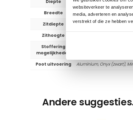
Diepte
96 cm
websiteverkeer te analyseren
Breedte
256 cm
media, adverteren en analys
verstrekt of die ze hebben v
Zitdiepte
60 cm
Zithoogte
44 cm
Stoffering
+ 250 stof opties
mogelijkheden
Poot uitvoering
Aluminium, Onyx (zwart), Min
Andere suggesties