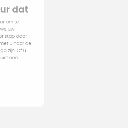
an voor u klaar om te
 Samen gaan we uw
n u stap voor stap door
en en kijken met u naar de
iten benodigd zijn. Of u
terieur of juist een
begeleiden.