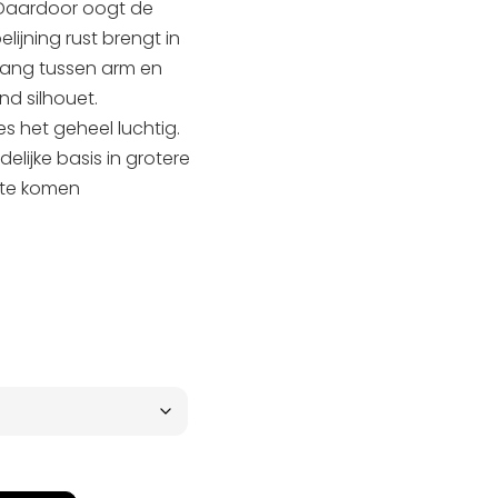
. Daardoor oogt de
elijning rust brengt in
gang tussen arm en
d silhouet.
es het geheel luchtig.
elijke basis in grotere
 te komen