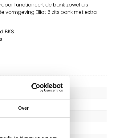
ardoor functioneert de bank zowel als
 vormgeving Elliot 5 zits bank met extra
ld
BKS
.
s
Over
 media te bieden en om ons