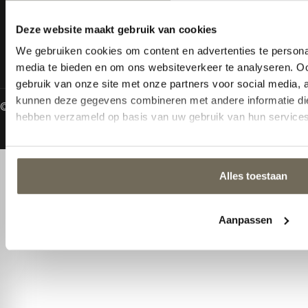
- 17:00 uur
Woensdag t/m
donderdag:
19:00 - 21:00 uur
© 2026 Alle rechten gereserveerd
Algemene voorwaarden
Privacy Policy
Gemaakt door MHS Media