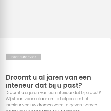
Toestemming
Details
Over
Deze website maakt gebruik van cookies
We gebruiken cookies om content en advertenties te
personaliseren, om functies voor social media te bieden en
om ons websiteverkeer te analyseren. Ook delen we
informatie over uw gebruik van onze site met onze partners
voor social media, adverteren en analyse. Deze partners
Interieuradvies
kunnen deze gegevens combineren met andere informatie
die u aan ze heeft verstrekt of die ze hebben verzameld op
Droomt u al jaren van een
basis van uw gebruik van hun services.
interieur dat bij u past?
Droomt u al jaren van een interieur dat bij u past?
Alles toestaan
Wij staan voor u klaar om te helpen om het
interieur van uw dromen vorm te geven. Samen
Aanpassen