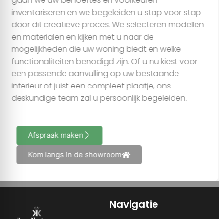
gaan we uw behoeftes en voorkeuren
inventariseren en we begeleiden u stap voor stap
door dit creatieve proces. We selecteren modellen
en materialen en kijken met u naar de
mogelijkheden die uw woning biedt en welke
functionaliteiten benodigd zijn. Of u nu kiest voor
een passende aanvulling op uw bestaande
interieur of juist een compleet plaatje, ons
deskundige team zal u persoonlijk begeleiden.
Afspraak maken
Kom langs in de showroom
Navigatie