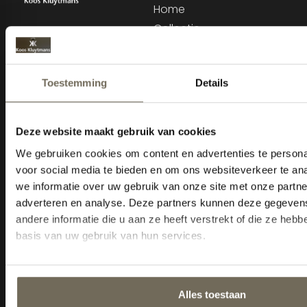
Home
Collectie
Advies
Merken
Acties
Outlet
Service
Informatie
Sitemap
KVK: 18035105
BTW nr: NL800343232B01
Cookiebeleid
Tel: 013-5284815
E-mail:
Info@kooskluytmans.nl
Openingstijden
Maandag:
Gesloten
Dinsdag t/m vrijdag:
10:00 -
18:00 uur