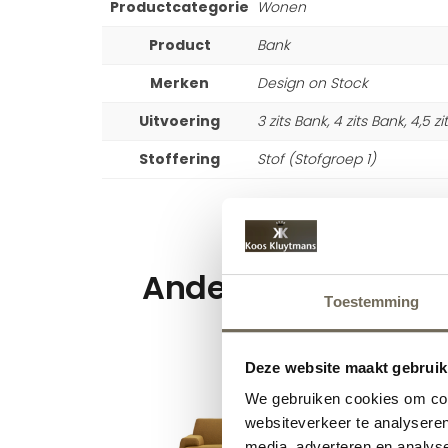
Productcategorie
Wonen
Product
Bank
Merken
Design on Stock
Uitvoering
3 zits Bank, 4 zits Bank, 4,5 z
Stoffering
Stof (Stofgroep 1)
Andere suggesties
Toestemming
Deze website maakt gebruik
We gebruiken cookies om cont
websiteverkeer te analyseren
media, adverteren en analys