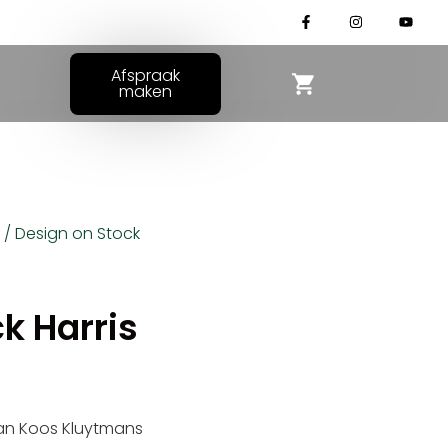
Afspraak
maken
/ Design on Stock
k Harris
van Koos Kluytmans