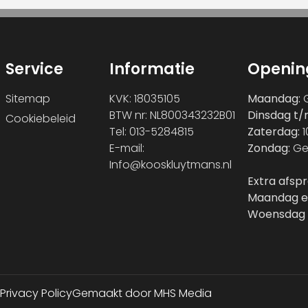
Service
Informatie
Openin
Sitemap
KVK: 18035105
Maandag:
G
BTW nr: NL800343232B01
Dinsdag t/
Cookiebeleid
Tel: 013-5284815
Zaterdag:
1
E-mail:
Zondag:
Ge
Info@kooskluytmans.nl
Extra afsp
Maandag e
Woensdag 
Privacy Policy
Gemaakt door MHS Media