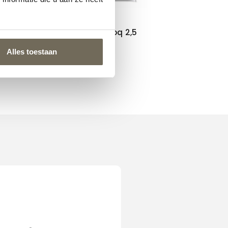
Design on Stock Bloq 2,5
zits bank
Alles toestaan
€
2.779,00
vanaf
nterieur dat