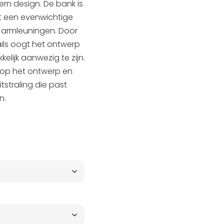
ern design. De bank is
t een evenwichtige
n armleuningen. Door
tails oogt het ontwerp
elijk aanwezig te zijn.
n op het ontwerp en
tstraling die past
n.