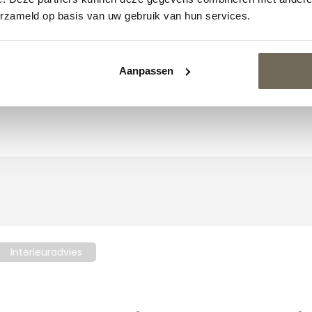
erzameld op basis van uw gebruik van hun services.
sign on Stock Aikon
Design on Stock Harris
unge 24 hoekbank
hoekbank
Aanpassen
€
6.472,00
€
9.610,00
af
vanaf
Interieuradvies
Droomt u al jaren van een i