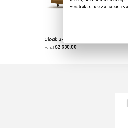
verstrekt of die ze hebben v
De
Lo
van
Cloak Sky
€
2.630,00
vanaf