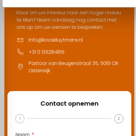
Klaar om uw interieur naar een hoger niveau
te tillen? Neem vandaag nog contact met
ons op om uw wensen te bespreken.
info@kooskluytmans.nl
+31 0 135284815
Pastoor van Beugenstraat 35, 5061 CR
Oisterwijk
Contact opnemen
1
2
Naam