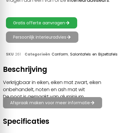
vragen aan één van onze
interieuradviseurs
.
Gratis offerte aanvragen
Persoonlijk interieuradvies
SKU
261
Categorieën
Conform
,
Salontafels en Bijzettafels
Beschrijving
Verkrijgbaar in eiken, eiken mat zwart, eiken
onbehandelt, noten en ash mat wit
De poot is gemaakt van aluminium
Afspraak maken voor meer informatie
Specificaties