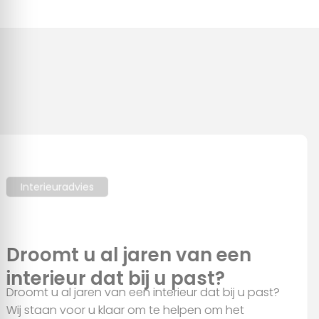
kunnen deze gegevens combineren met andere informatie
die u aan ze heeft verstrekt of die ze hebben verzameld op
basis van uw gebruik van hun services.
Alles toestaan
Aanpassen
Interieuradvies
Droomt u al jaren van een
interieur dat bij u past?
Droomt u al jaren van een interieur dat bij u past?
Wij staan voor u klaar om te helpen om het