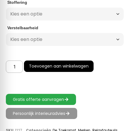
Stoffering
Verstelbaarheid
Toevoegen aan winkelwagen
Gratis offerte aanvragen
Persoonlijk interieuradvies
SKU
1227
Categorieën
De Toekomst
,
Merken
,
Relaxfauteuils