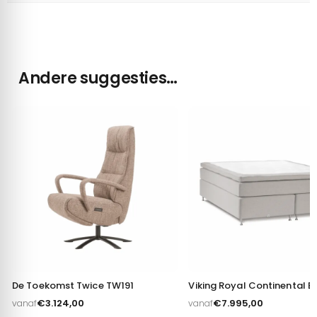
Andere suggesties…
Toestemming
Details
Over
Deze website maakt gebruik van cookies
We gebruiken cookies om content en advertenties te
personaliseren, om functies voor social media te bieden en
om ons websiteverkeer te analyseren. Ook delen we
De Toekomst Twice TW191
Viking Royal Continental B
informatie over uw gebruik van onze site met onze partners
€
3.124,00
€
7.995,00
vanaf
vanaf
voor social media, adverteren en analyse. Deze partners