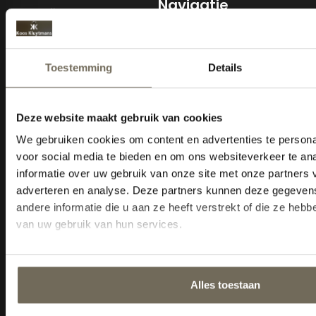
Navigatie
Home
Collectie
Advies
Merken
Acties
Outlet
Service
Informatie
Sitemap
KVK: 18035105
BTW nr: NL800343232B01
Cookiebeleid
Tel: 013-5284815
E-mail:
Info@kooskluytmans.nl
Openingstijden
Maandag:
Gesloten