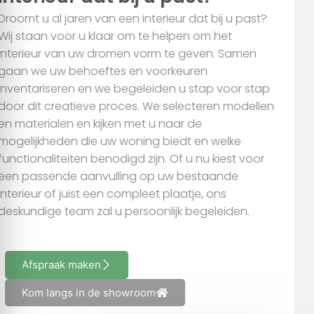
informatie over uw gebruik van onze site met onze partners
Droomt u al jaren van een interieur dat bij u past?
voor social media, adverteren en analyse. Deze partners
Wij staan voor u klaar om te helpen om het
kunnen deze gegevens combineren met andere informatie
interieur van uw dromen vorm te geven. Samen
die u aan ze heeft verstrekt of die ze hebben verzameld op
gaan we uw behoeftes en voorkeuren
basis van uw gebruik van hun services.
inventariseren en we begeleiden u stap voor stap
door dit creatieve proces. We selecteren modellen
en materialen en kijken met u naar de
Alles toestaan
mogelijkheden die uw woning biedt en welke
functionaliteiten benodigd zijn. Of u nu kiest voor
Aanpassen
een passende aanvulling op uw bestaande
interieur of juist een compleet plaatje, ons
deskundige team zal u persoonlijk begeleiden.
Afspraak maken
Kom langs in de showroom