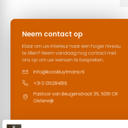
Neem contact op
Klaar om uw interieur naar een hoger niveau
te tillen? Neem vandaag nog contact met
ons op om uw wensen te bespreken.
info@kooskluytmans.nl
+31 0 135284815
Pastoor van Beugenstraat 35, 5061 CR
Oisterwijk