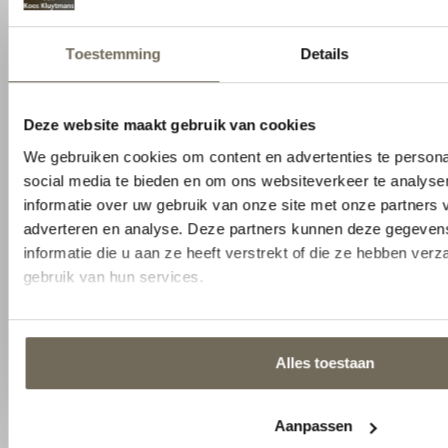
Contact opnemen
1
2
Naam
Selecteer
Stel uw vraag (optioneel)
Volgende