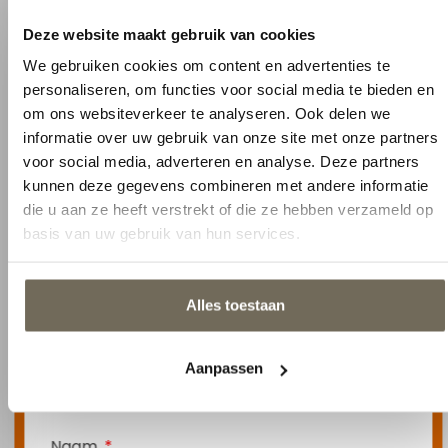
Neem contact op
We gebruiken cookies om content en advertenties te
Klaar om uw interieur naar een hoger niveau
personaliseren, om functies voor social media te bieden en
te tillen? Neem vandaag nog contact met
om ons websiteverkeer te analyseren. Ook delen we
ons op om uw wensen te bespreken.
informatie over uw gebruik van onze site met onze partners
voor social media, adverteren en analyse. Deze partners
info@kooskluytmans.nl
kunnen deze gegevens combineren met andere informatie
die u aan ze heeft verstrekt of die ze hebben verzameld op
+31 0 135284815
basis van uw gebruik van hun services.
Pastoor van Beugenstraat 35, 5061 CR
Oisterwijk
Alles toestaan
Aanpassen
Contact opnemen
1
2
Naam