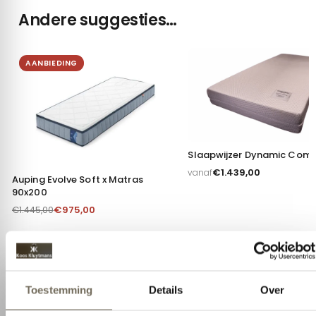
Andere suggesties…
AANBIEDING
Slaapwijzer Dynamic Comf
€
1.439,00
vanaf
Auping Evolve Soft x Matras
90x200
€
975,00
€
1.445,00
Toestemming
Details
Over
Deze website maakt gebruik van cookies