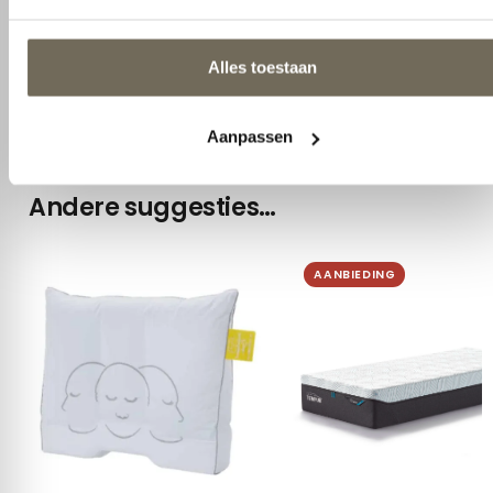
Aanpassen
Onderhoud
Wasbaar op 60 °C; goed laten
drogen
Andere suggesties…
AANBIEDING