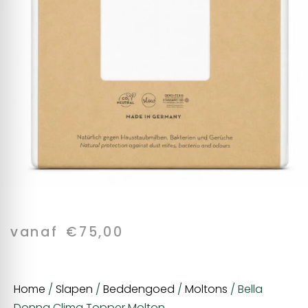
vanaf
€
75,00
Home
/
Slapen
/
Beddengoed
/
Moltons
/ Bella
Donna Clima Topper Molton