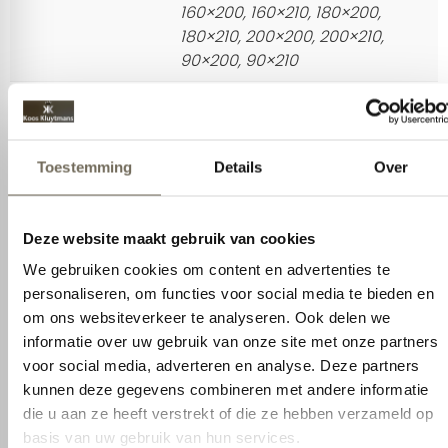
160×200, 160×210, 180×200,
180×210, 200×200, 200×210,
90×200, 90×210
Toestemming
Details
Over
Split
Doorlopend, 1 Duo (Split)
Deze website maakt gebruik van cookies
Hoekhoogtes
Toppers van circa 7 tot 12 cm
We gebruiken cookies om content en advertenties te
hoog
personaliseren, om functies voor social media te bieden en
Materiaal
82% TENCEL™ Lyocell, 16%
om ons websiteverkeer te analyseren. Ook delen we
polyester, 2% elastan
informatie over uw gebruik van onze site met onze partners
voor social media, adverteren en analyse. Deze partners
Ligoppervlak
100% TENCEL™ Lyocell aan de
kunnen deze gegevens combineren met andere informatie
bovenzijde
die u aan ze heeft verstrekt of die ze hebben verzameld op
basis van uw gebruik van hun services.
Type stof
Zachte, elastische molton /
badstofstructuur
Pasvorm
Elastisch en strak aansluitend
Alles toestaan
Eigenschap
Vochtregulerend en ademend