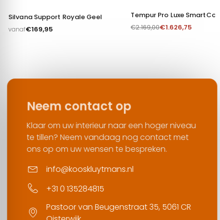
Tempur Pro Luxe SmartCoo
Silvana Support Royale Geel
€
1.626,75
€
2.169,00
€
169,95
vanaf
Neem contact op
Klaar om uw interieur naar een hoger niveau
te tillen? Neem vandaag nog contact met
ons op om uw wensen te bespreken.
info@kooskluytmans.nl
+31 0 135284815
Pastoor van Beugenstraat 35, 5061 CR
Oisterwijk