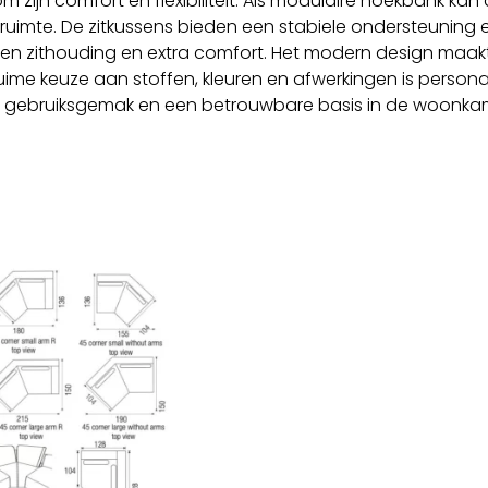
 zijn comfort en flexibiliteit. Als modulaire hoekbank ka
uimte. De zitkussens bieden een stabiele ondersteuning e
en zithouding en extra comfort. Het modern design maak
ruime keuze aan stoffen, kleuren en afwerkingen is persona
g gebruiksgemak en een betrouwbare basis in de woonka