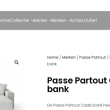
Home
Collectie
Advies
Merken
Acties
Outlet
Home
/
Merken
/
Passe Partout
/ 
bank
Passe Partout
bank
De Passe Partout Cadiz bank hee