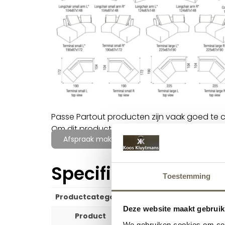
Passe Partout producten zijn vaak goed te 
Om dit product perfect te combineren kunt 
Afspraak maken voor meer informatie
Specificaties
Toestemming
Productcategorie
Wonen
Deze website maakt gebruik
Product
Hoekbanken, Bank
We gebruiken cookies om cont