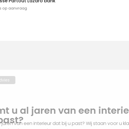
sse Partout Lazaro bank
js op aanvraag
Interieuradvies
Droomt u al jaren van een i
bij u past?
Droomt u al jaren van een interieur dat bij u past? Wij sta