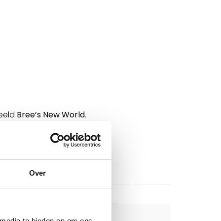
beeld
Bree’s New World
.
s
.
Over
 media te bieden en om ons