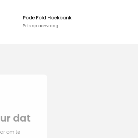
Pode Fold Hoekbank
Prijs op aanvraag
nterieur dat
an voor u klaar om te