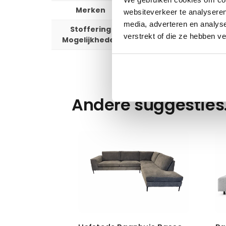
Merken
Passe Partout
websiteverkeer te analyseren
media, adverteren en analys
Stoffering
+ 300 stoffen
verstrekt of die ze hebben v
Mogelijkheden
Andere suggesties