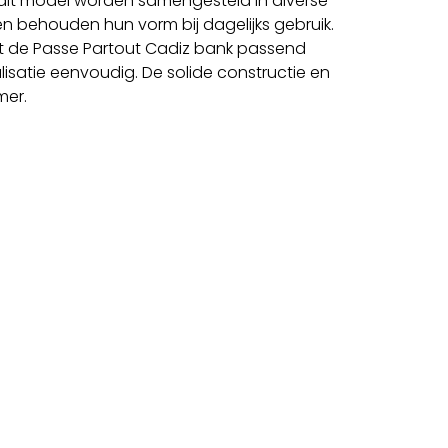
n dit model worden samengesteld in diverse
n behouden hun vorm bij dagelijks gebruik.
t de Passe Partout Cadiz bank passend
lisatie eenvoudig. De solide constructie en
mer.