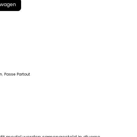
lwagen
n
,
Passe Partout