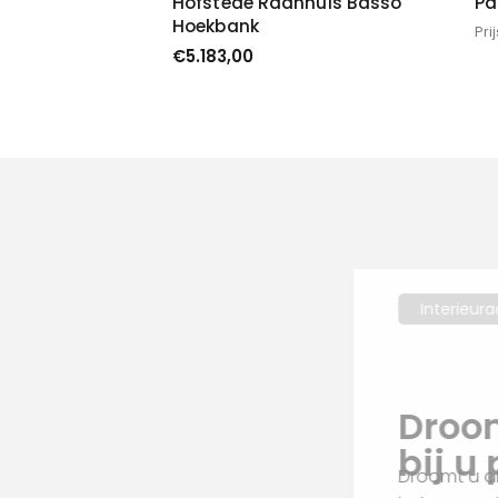
Hofstede Raanhuis Basso
Pa
Hoekbank
Pri
€
5.183,00