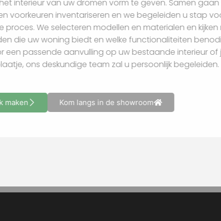
helpen om het interieur van uw dromen vorm te geven.
behoeftes en voorkeuren inventariseren en we begeleide
dit creatieve proces. We selecteren modellen en material
mogelijkheden die uw woning biedt en welke functionalite
nu kiest voor een passende aanvulling op uw bestaande in
compleet plaatje, ons deskundige team zal u persoonlijk 
Afspraak maken
Kom langs in de showroom