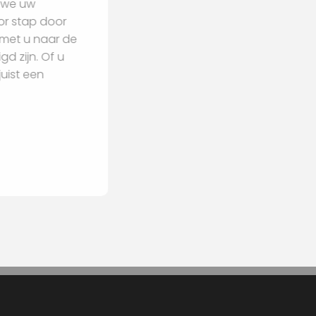
 Samen gaan we uw
n u stap voor stap door
en en kijken met u naar de
iten benodigd zijn. Of u
terieur of juist een
begeleiden.