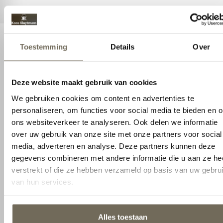
We gebruiken cookies om content en advertenties te
personaliseren, om functies voor social media te bieden en
om ons websiteverkeer te analyseren. Ook delen we
informatie over uw gebruik van onze site met onze partners
voor social media, adverteren en analyse. Deze partners
Interieuradvies
kunnen deze gegevens combineren met andere informatie
die u aan ze heeft verstrekt of die ze hebben verzameld op
Droomt u al jaren van een
basis van uw gebruik van hun services.
interieur dat bij u past?
Alles toestaan
Droomt u al jaren van een interieur dat bij u past?
Wij staan voor u klaar om te helpen om het
interieur van uw dromen vorm te geven. Samen
Aanpassen
gaan we uw behoeftes en voorkeuren
inventariseren en we begeleiden u stap voor stap
door dit creatieve proces. We selecteren modellen
en materialen en kijken met u naar de
mogelijkheden die uw woning biedt en welke