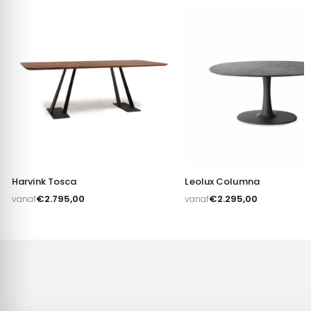
Harvink Tosca
Leolux Columna
€
2.795,00
€
2.295,00
vanaf
vanaf
Toestemming
Details
Over
Deze website maakt gebruik van cookies