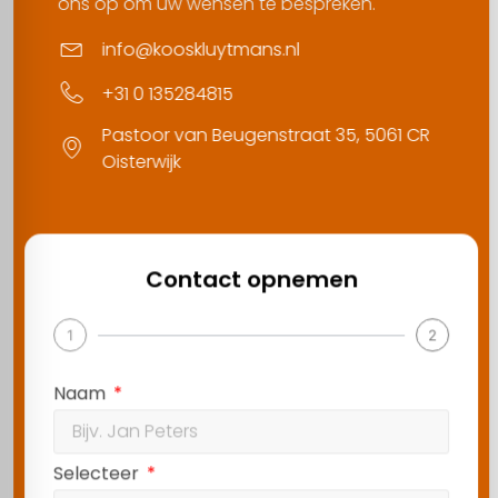
ons op om uw wensen te bespreken.
info@kooskluytmans.nl
+31 0 135284815
Pastoor van Beugenstraat 35, 5061 CR
Oisterwijk
Contact opnemen
1
2
Naam
Selecteer