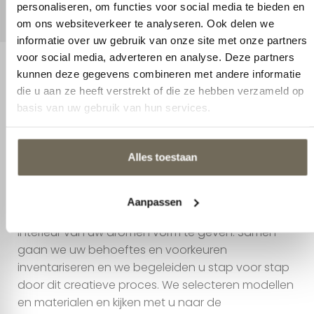
personaliseren, om functies voor social media te bieden en
om ons websiteverkeer te analyseren. Ook delen we
informatie over uw gebruik van onze site met onze partners
voor social media, adverteren en analyse. Deze partners
kunnen deze gegevens combineren met andere informatie
die u aan ze heeft verstrekt of die ze hebben verzameld op
Interieuradvies
basis van uw gebruik van hun services.
Droomt u al jaren van een
interieur dat bij u past?
Alles toestaan
Droomt u al jaren van een interieur dat bij u past?
Aanpassen
Wij staan voor u klaar om te helpen om het
interieur van uw dromen vorm te geven. Samen
gaan we uw behoeftes en voorkeuren
inventariseren en we begeleiden u stap voor stap
door dit creatieve proces. We selecteren modellen
en materialen en kijken met u naar de