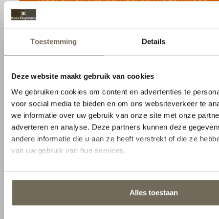
te tillen? Neem vandaag nog contact met
ons op om uw wensen te bespreken.
info@kooskluytmans.nl
+31 0 135284815
Pastoor van Beugenstraat 35, 5061 CR
Oisterwijk
Contact opnemen
1
2
Naam