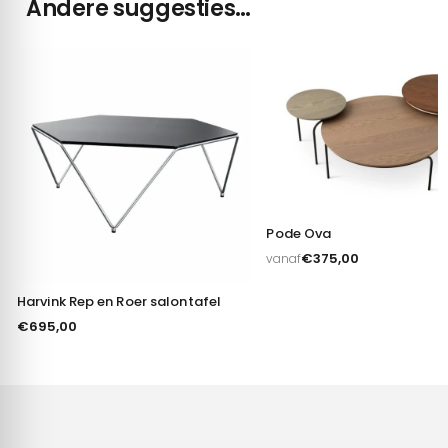
Andere suggesties…
Pode Ova
€
375,00
vanaf
Harvink Rep en Roer salontafel
€
695,00
Toestemming
Details
Over