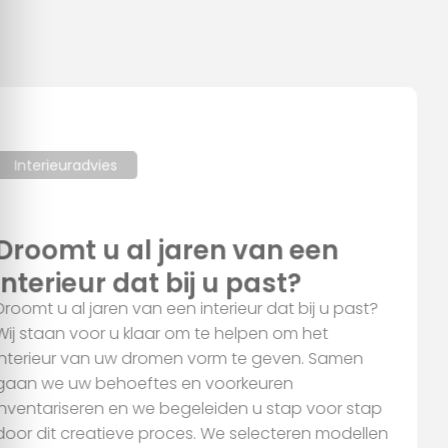
Deze website maakt gebruik van cookies
We gebruiken cookies om content en advertenties te
personaliseren, om functies voor social media te bieden en
om ons websiteverkeer te analyseren. Ook delen we
informatie over uw gebruik van onze site met onze partners
voor social media, adverteren en analyse. Deze partners
Interieuradvies
kunnen deze gegevens combineren met andere informatie
die u aan ze heeft verstrekt of die ze hebben verzameld op
Droomt u al jaren van een
basis van uw gebruik van hun services.
interieur dat bij u past?
Alles toestaan
Droomt u al jaren van een interieur dat bij u past?
Wij staan voor u klaar om te helpen om het
interieur van uw dromen vorm te geven. Samen
Aanpassen
gaan we uw behoeftes en voorkeuren
inventariseren en we begeleiden u stap voor stap
door dit creatieve proces. We selecteren modellen