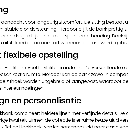
ng
 aandacht voor langdurig zitcomfort. De zitting bestaat u
 stabiele ondersteuning. Hierdoor blijft de bank prettig zi
er en dragen bij aan een ontspannen zithouding. Dankzij 
 aan uitstekend slaap comfort wanneer de bank wordt gebr
flexibele opstelling
ice Hoekbank veel flexibiliteit in indeling. De verschill
de beschikbare ruimte. Hierdoor kan de bank zowel in com
e zithoek worden uitgebreid of aangepast, waardoor de 
nterieurindelingen.
gn en personalisatie
bank combineert heldere lijnen met verfijnde details. De c
kwaliteit. Binnen de collectie is er ruime keuze uit divers
lux Bellice Hoekbank worden samengesteld naar eigen voor