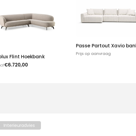
Passe Partout Xavio ban
Prijs op aanvraag
olux Flint Hoekbank
€
6.720,00
af
Interieuradvies