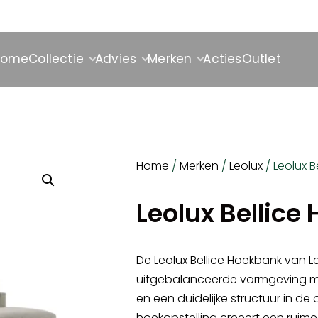
Home
Collectie
Advies
Merken
Acties
Outlet
Home
/
Merken
/
Leolux
/ Leolux B
Leolux Bellice
De Leolux Bellice Hoekbank van
L
uitgebalanceerde vormgeving m
en een duidelijke structuur in de 
hoekopstelling creëert een ruime 