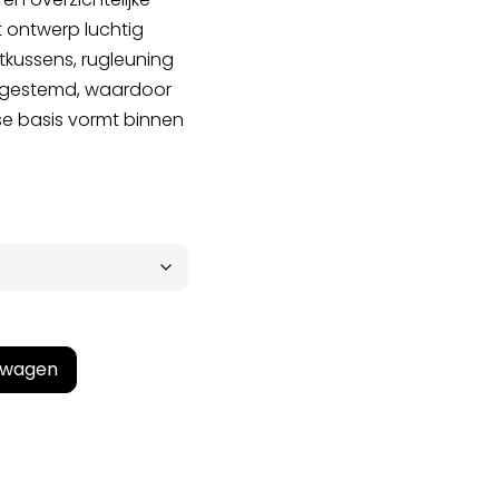
et ontwerp luchtig
tkussens, rugleuning
afgestemd, waardoor
se basis vormt binnen
lwagen