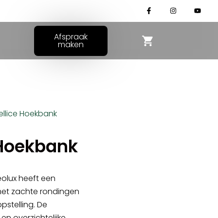
Afspraak
maken
ellice Hoekbank
 Hoekbank
eolux
heeft een
et zachte rondingen
opstelling. De
en overzichtelijke