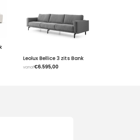
k
Leolux Bellice 3 zits Bank
€
6.595,00
vanaf