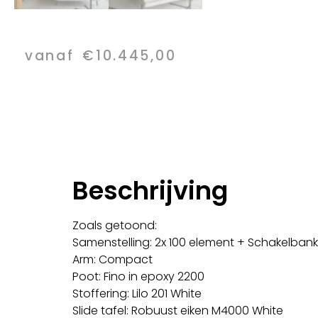
vanaf
€
10.445,00
Beschrijving
Zoals getoond:
Samenstelling: 2x 100 element + Schakelbank 
Arm: Compact
Poot: Fino in epoxy 2200
Stoffering: Lilo 201 White
Slide tafel: Robuust eiken M4000 White