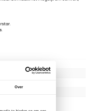
erstar
.
s
.
Over
 media te bieden en om ons