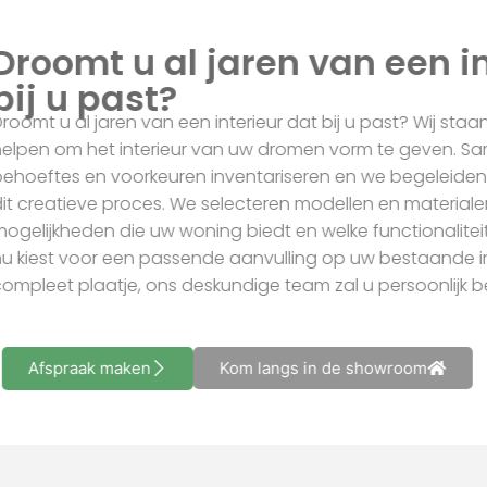
Droomt u al jaren van een i
bij u past?
Droomt u al jaren van een interieur dat bij u past? Wij sta
helpen om het interieur van uw dromen vorm te geven.
behoeftes en voorkeuren inventariseren en we begeleide
dit creatieve proces. We selecteren modellen en material
mogelijkheden die uw woning biedt en welke functionalite
nu kiest voor een passende aanvulling op uw bestaande in
compleet plaatje, ons deskundige team zal u persoonlijk 
Afspraak maken
Kom langs in de showroom