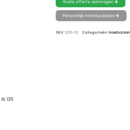
Gratis offerte aanvragen
Persoonlijk interieuradvies
SKU
2031-32
Categorieën
Hoekbanke
XL 135