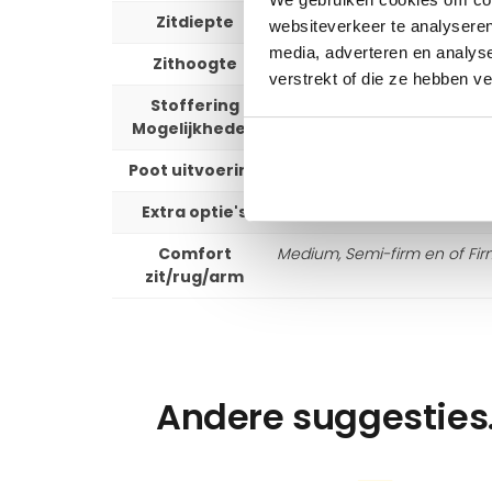
Zitdiepte
57 cm
websiteverkeer te analyseren
media, adverteren en analys
Zithoogte
43 cm
verstrekt of die ze hebben v
Stoffering
+ 500 stof en leersoorten
Mogelijkheden
Poot uitvoering
Fino (zoals getoond), Sobrio, 
Extra optie's
Zithoogte +2 cm, zitdiepte -
Comfort
Medium, Semi-firm en of Fir
zit/rug/arm
Andere suggesties