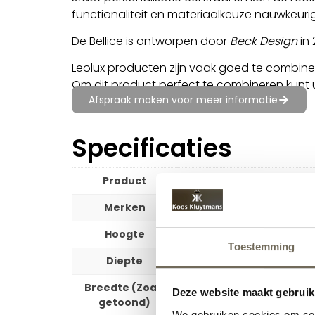
functionaliteit en materiaalkeuze nauwkeur
De Bellice is ontworpen door
Beck Design
in
Leolux producten zijn vaak goed te combine
Om dit product perfect te combineren kunt 
Afspraak maken voor meer informatie
Specificaties
Product
Hoekbanken
Merken
Leolux
Hoogte
85 cm
Toestemming
Diepte
95 cm en 243 cm
Breedte (Zoals
322 cm
Deze website maakt gebruik
getoond)
We gebruiken cookies om cont