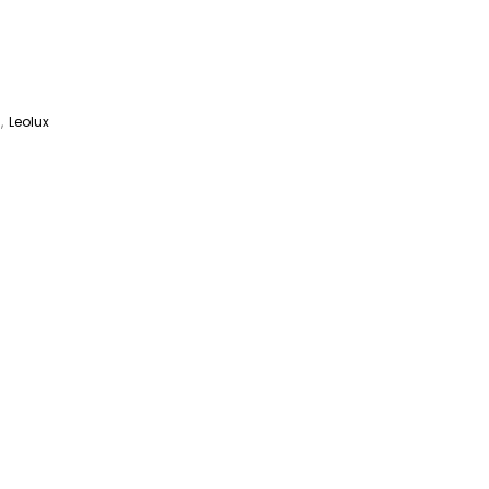
n
,
Leolux