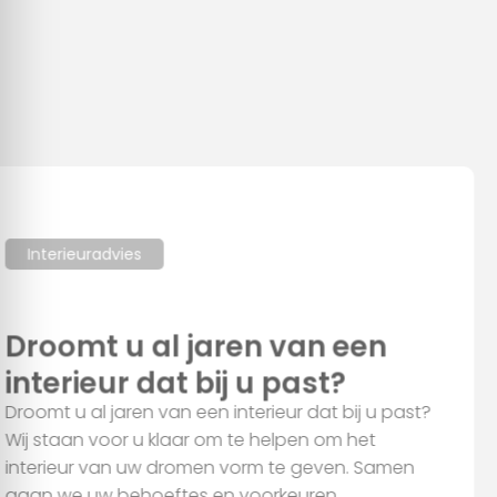
Deze website maakt gebruik van cookies
We gebruiken cookies om content en advertenties te
personaliseren, om functies voor social media te bieden en
om ons websiteverkeer te analyseren. Ook delen we
informatie over uw gebruik van onze site met onze partners
voor social media, adverteren en analyse. Deze partners
kunnen deze gegevens combineren met andere informatie
Interieuradvies
die u aan ze heeft verstrekt of die ze hebben verzameld op
basis van uw gebruik van hun services.
Droomt u al jaren van een
interieur dat bij u past?
Alles toestaan
Droomt u al jaren van een interieur dat bij u past?
Wij staan voor u klaar om te helpen om het
Aanpassen
interieur van uw dromen vorm te geven. Samen
gaan we uw behoeftes en voorkeuren