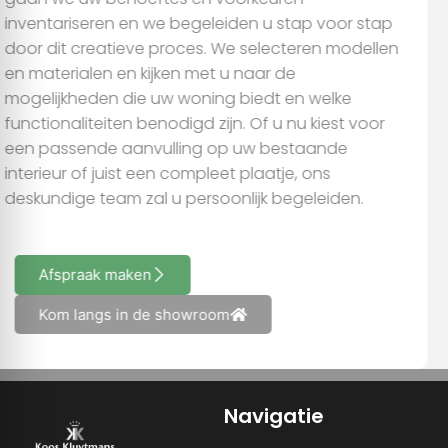
inventariseren en we begeleiden u stap voor stap
door dit creatieve proces. We selecteren modellen
en materialen en kijken met u naar de
mogelijkheden die uw woning biedt en welke
functionaliteiten benodigd zijn. Of u nu kiest voor
een passende aanvulling op uw bestaande
interieur of juist een compleet plaatje, ons
deskundige team zal u persoonlijk begeleiden.
Afspraak maken
Kom langs in de showroom
Navigatie