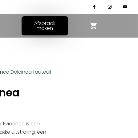
Afspraak
maken
ence Dolcinea fauteuil
inea
k Évidence is een
kke uitstraling, een