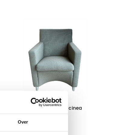
3
Leolux evidence Doicinea
Stof
Prijs op aanvraag
Over