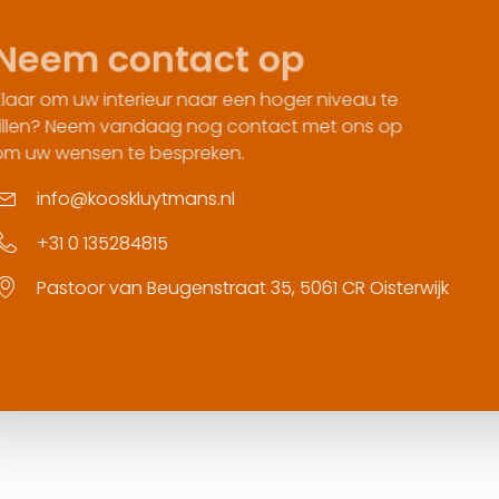
1
 te
Naam
Sel
 op
Stel uw vraag (optioneel)
sterwijk
Volgende