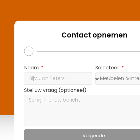
2
ecteer