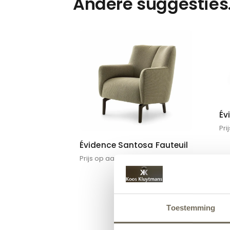
Andere suggesties
Év
Pri
Évidence Santosa Fauteuil
Prijs op aanvraag
Toestemming