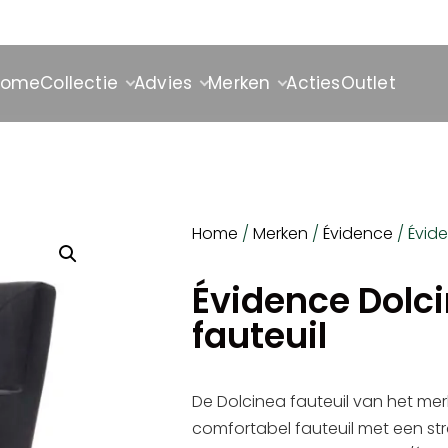
Home
Collectie
Advies
Merken
Acties
Outlet
Home
/
Merken
/
Évidence
/ Évid
Évidence Dolc
fauteuil
De Dolcinea fauteuil van het mer
comfortabel fauteuil met een stra