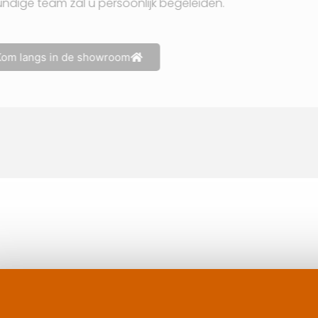
compleet plaatje, ons deskundige team zal u persoonlijk 
Afspraak maken
Kom langs in de showroom
Contact op