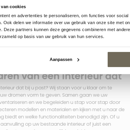
 van cookies
ent en advertenties te personaliseren, om functies voor social
. Ook delen we informatie over uw gebruik van onze site met on
e. Deze partners kunnen deze gegevens combineren met andere i
erzameld op basis van uw gebruik van hun services.
Interieuradvies
Aanpassen
Droomt u al jaren van een i
bij u past?
Droomt u al jaren van een interieur dat bij u past? Wij sta
helpen om het interieur van uw dromen vorm te geven.
behoeftes en voorkeuren inventariseren en we begeleide
dit creatieve proces. We selecteren modellen en material
mogelijkheden die uw woning biedt en welke functionalite
nu kiest voor een passende aanvulling op uw bestaande in