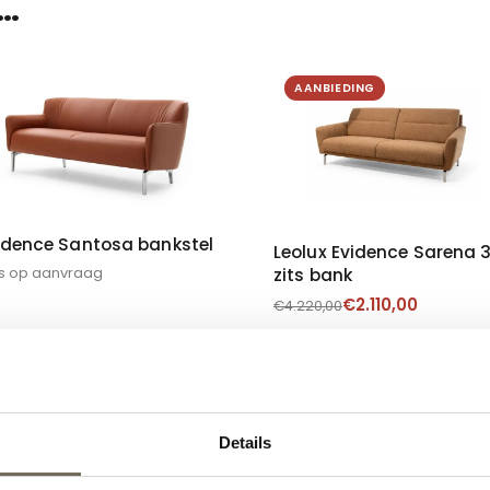
…
AANBIEDING
idence Santosa bankstel
Leolux Evidence Sarena 
js op aanvraag
zits bank
€
2.110,00
€
4.220,00
Details