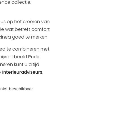
ence collectie.
cus op het creëren van
e wat betreft comfort
Dolcinea goed te merken.
oed te combineren met
 bijvoorbeeld
Pode
.
eren kunt u altijd
e
Interieuradviseurs
.
 niet beschikbaar.