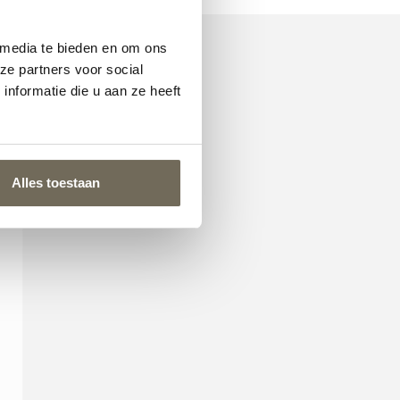
 media te bieden en om ons
ze partners voor social
nformatie die u aan ze heeft
Alles toestaan
nterieur dat
an voor u klaar om te
 Samen gaan we uw
n u stap voor stap door
en en kijken met u naar de
iten benodigd zijn. Of u
terieur of juist een