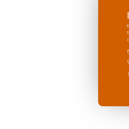
Neem contact op
Klaar om uw interieur naar een hoger niveau
tillen? Neem vandaag nog contact met ons
om uw wensen te bespreken.
info@kooskluytmans.nl
+31 0 135284815
Pastoor van Beugenstraat 35, 5061 CR Oi