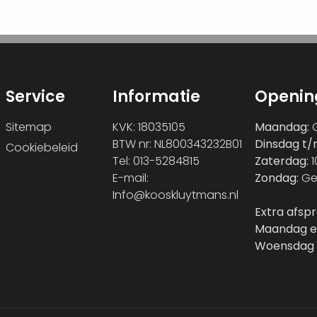
Service
Informatie
Openin
Sitemap
KVK: 18035105
Maandag:
G
BTW nr: NL800343232B01
Dinsdag t/
Cookiebeleid
Tel: 013-5284815
Zaterdag:
1
E-mail:
Zondag:
Ge
Info@kooskluytmans.nl
Extra afsp
Maandag e
Woensdag 