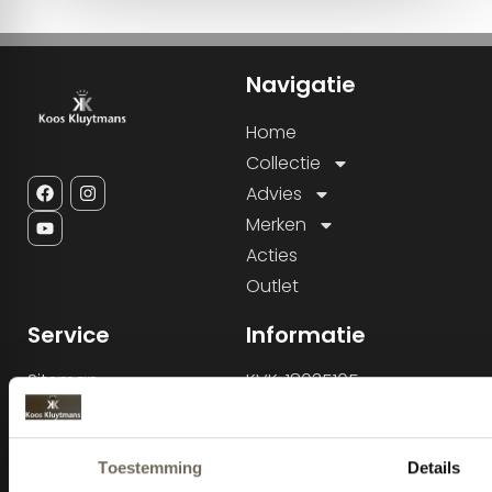
Navigatie
Home
Collectie
Advies
Merken
Acties
Outlet
Service
Informatie
Sitemap
KVK: 18035105
BTW nr: NL800343232B01
Cookiebeleid
Tel: 013-5284815
E-mail:
Info@kooskluytmans.nl