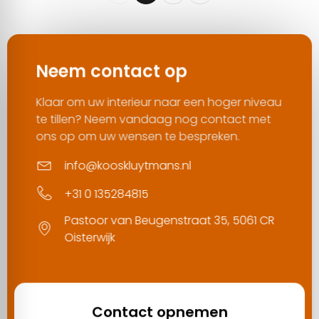
Neem contact op
Klaar om uw interieur naar een hoger niveau
te tillen? Neem vandaag nog contact met
ons op om uw wensen te bespreken.
info@kooskluytmans.nl
+31 0 135284815
Pastoor van Beugenstraat 35, 5061 CR
Oisterwijk
Contact opnemen