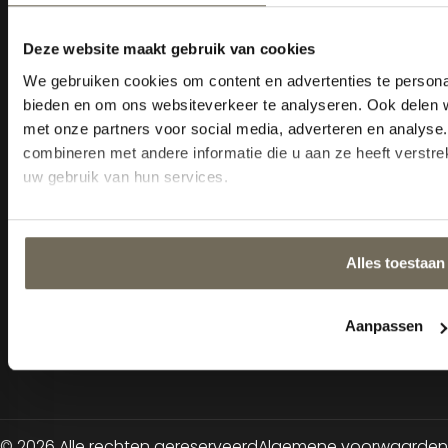
Openingstijden
Maandag:
Gesloten
Dinsdag t/m vrijdag:
10:00 -
18:00 uur
Zaterdag:
10:00 - 17:00 uur
Zondag:
Gesloten m.u.v.
koopzondagen
Extra afspraak
mogelijkheden:
Maandag en Zondag:
13:00
- 17:00 uur
Woensdag t/m
donderdag:
19:00 - 21:00 uur
© 2026 Alle rechten gereserveerd
Algemene voorwaarden