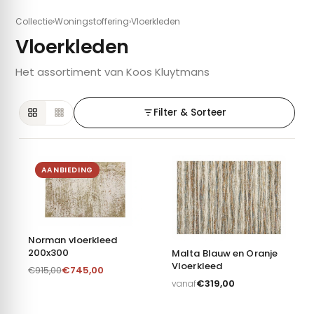
Collectie
›
Woningstoffering
›
Vloerkleden
Vloerkleden
Het assortiment van Koos Kluytmans
Filter & Sorteer
AANBIEDING
Norman vloerkleed
200x300
Malta Blauw en Oranje
Vloerkleed
€
745,00
€
915,00
€
319,00
vanaf