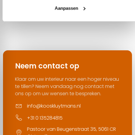
Tempur Zero G
Auping Criade Boxspring Prestige
Aanpassen
€
2.127,00
vanaf
€
4.062,75
€
4.935,00
Neem contact op
Klaar om uw interieur naar een hoger niveau
te tillen? Neem vandaag nog contact met
ons op om uw wensen te bespreken.
info@kooskluytmans.nl
+31 0 135284815
Pastoor van Beugenstraat 35, 5061 CR