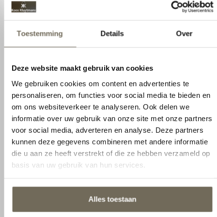
Lengtematen
190 / 200 / 210 / 220 cm
Stoffering
+ 50 stofsoorten en +20
Toestemming
Details
Over
kunstleder
Poten
+7 poten mogelijk
Deze website maakt gebruik van cookies
We gebruiken cookies om content en advertenties te
personaliseren, om functies voor social media te bieden en
om ons websiteverkeer te analyseren. Ook delen we
informatie over uw gebruik van onze site met onze partners
Andere suggesties…
voor social media, adverteren en analyse. Deze partners
kunnen deze gegevens combineren met andere informatie
die u aan ze heeft verstrekt of die ze hebben verzameld op
AANBIEDING
basis van uw gebruik van hun services.
Alles toestaan