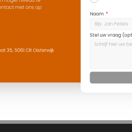
 te
Naam
Sel
 op
Stel uw vraag (optioneel)
sterwijk
Volgende