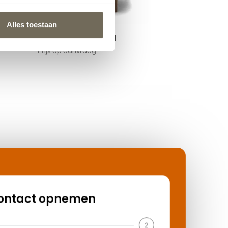
Alles toestaan
Cloak Easy Fauteuil
Prijs op aanvraag
nemen
2