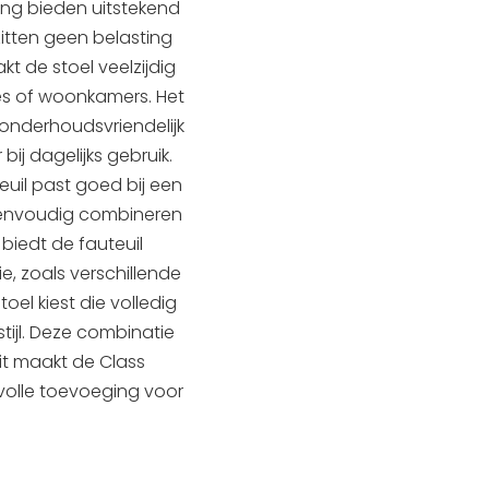
ng bieden uitstekend
itten geen belasting
t de stoel veelzijdig
tes of woonkamers. Het
 onderhoudsvriendelijk
bij dagelijks gebruik.
uil past goed bij een
h eenvoudig combineren
iedt de fauteuil
e, zoals verschillende
toel kiest die volledig
tijl. Deze combinatie
eit maakt de Class
volle toevoeging voor