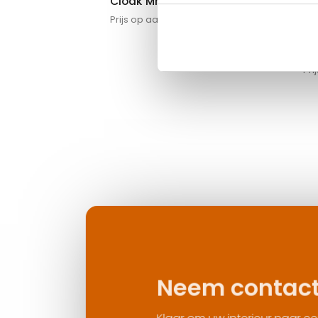
Cloak Mr. & Mrs. Shell
Prijs op aanvraag
Cl
Pri
Neem contact op