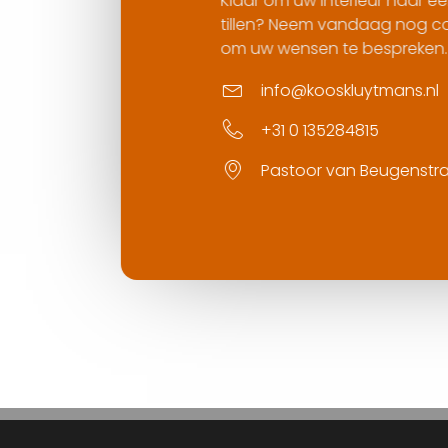
Klaar om uw interieur naar een hoger niveau
tillen? Neem vandaag nog contact met ons
om uw wensen te bespreken.
info@kooskluytmans.nl
+31 0 135284815
Pastoor van Beugenstraat 35, 5061 CR Oi