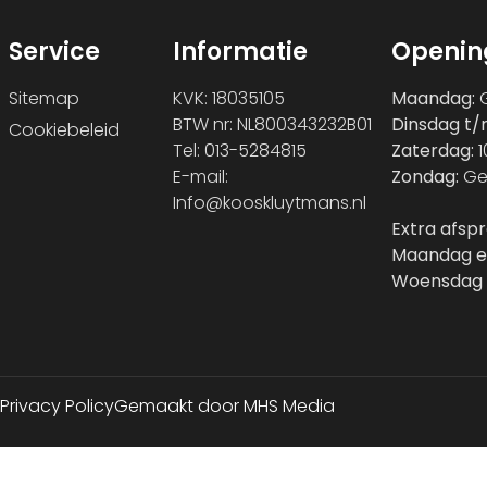
Service
Informatie
Openin
Sitemap
KVK: 18035105
Maandag:
G
BTW nr: NL800343232B01
Dinsdag t/
Cookiebeleid
Tel: 013-5284815
Zaterdag:
1
E-mail:
Zondag:
Ge
Info@kooskluytmans.nl
Extra afsp
Maandag e
Woensdag 
Privacy Policy
Gemaakt door MHS Media