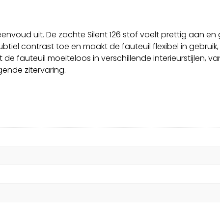
 eenvoud uit. De zachte Silent 126 stof voelt prettig aan en
btiel contrast toe en maakt de fauteuil flexibel in gebrui
e fauteuil moeiteloos in verschillende interieurstijlen, van
ende zitervaring.