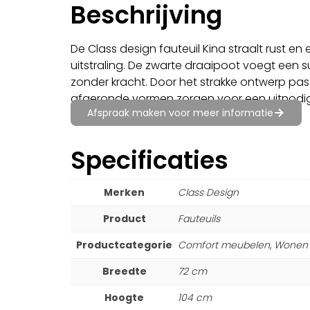
Beschrijving
De Class design fauteuil Kina straalt rust en
uitstraling. De zwarte draaipoot voegt een su
zonder kracht. Door het strakke ontwerp past d
afgeronde vormen zorgen voor een uitnodig
Afspraak maken voor meer informatie
Specificaties
Merken
Class Design
Product
Fauteuils
Productcategorie
Comfort meubelen, Wonen
Breedte
72 cm
Hoogte
104 cm