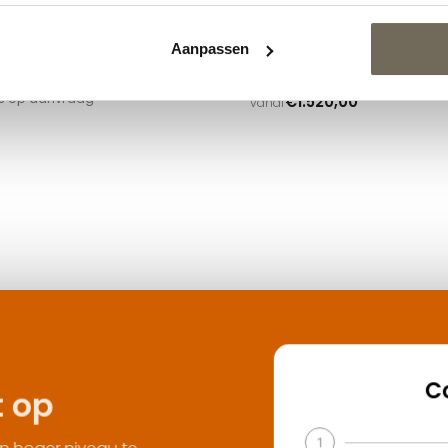
Aanpassen
oak Mr. & Mrs. Cliff
Harvink Splinter fauteuil
js op aanvraag
€
1.520,00
vanaf
Contact op
1