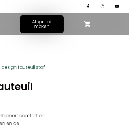
Afspraak
maken
 design fauteuil stof
auteuil
ombineert comfort en
sen en de