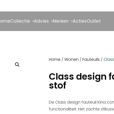
Home
Collectie
Advies
Merken
Acties
Outlet
Home
/
Wonen
/
Fauteuils
/ Class
Class design f
stof
De Class design fauteuil Kina c
functionaliteit. Het zachte zitkus